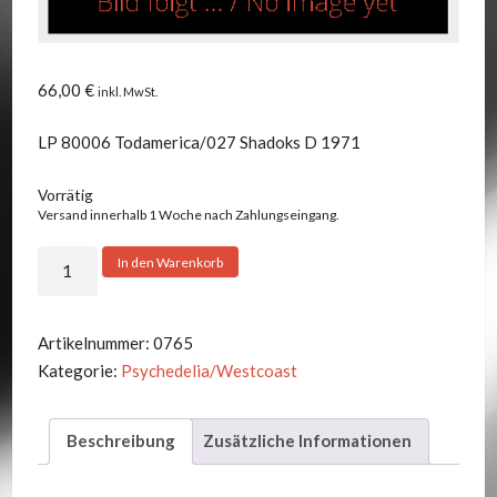
66,00
€
inkl. MwSt.
LP 80006 Todamerica/027 Shadoks D 1971
Vorrätig
Versand innerhalb 1 Woche nach Zahlungseingang.
Spectrum
In den Warenkorb
-
Geracao
Bendita
Artikelnummer:
0765
Menge
Kategorie:
Psychedelia/Westcoast
Beschreibung
Zusätzliche Informationen