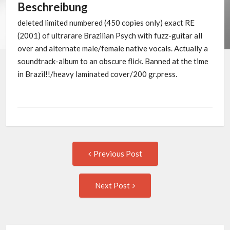
Beschreibung
deleted limited numbered (450 copies only) exact RE
(2001) of ultrarare Brazilian Psych with fuzz-guitar all
over and alternate male/female native vocals. Actually a
soundtrack-album to an obscure flick. Banned at the time
in Brazil!!/heavy laminated cover/200 gr.press.
Post
Previous
Previous Post
post:
navigation
Next
Next Post
Post: