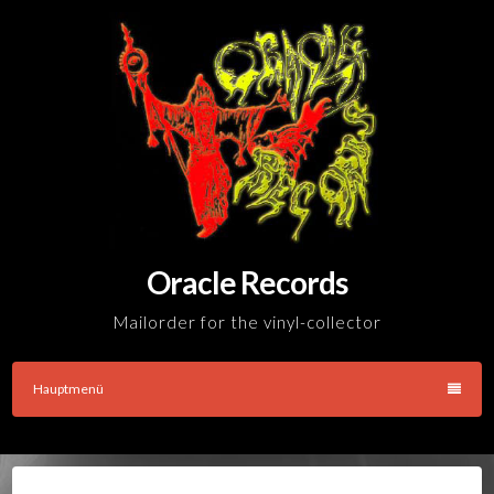
Skip
to
content
Oracle Records
Mailorder for the vinyl-collector
Hauptmenü