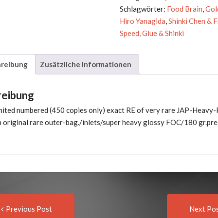
Same
Schlagwörter:
Food Brain
,
Gol
Menge
Hiro Yanagida
,
Shinki Chen & F
Speed, Glue & Shinki
reibung
Zusätzliche Informationen
reibung
imited numbered (450 copies only) exact RE of very rare JAP-Heavy
n original rare outer-bag./inlets/super heavy glossy FOC/180 gr.pre
Previous
t
Previous Post
Next Po
post: