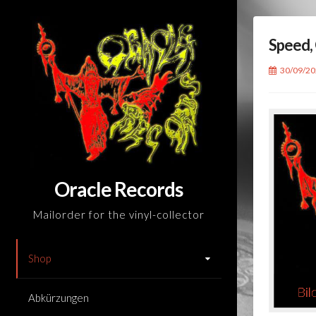
Skip
to
Speed, 
content
30/09/2
Oracle Records
Mailorder for the vinyl-collector
Shop
Abkürzungen