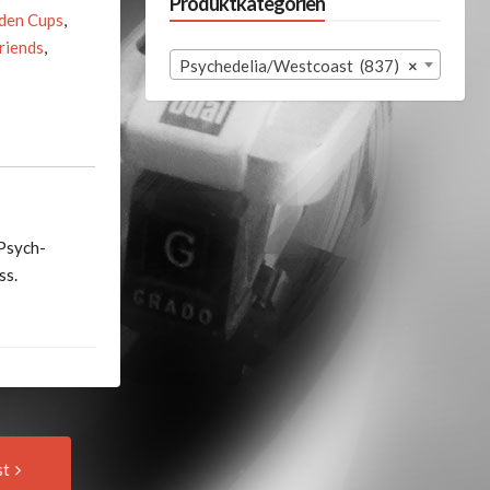
Produktkategorien
den Cups
,
riends
,
Psychedelia/Westcoast (837)
×
-Psych-
ss.
Next
st
Post: