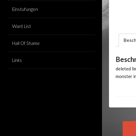
Einstufungen
Want List
Besch
Hall Of Shame
Besch
Links
deleted l
monster i
Pos