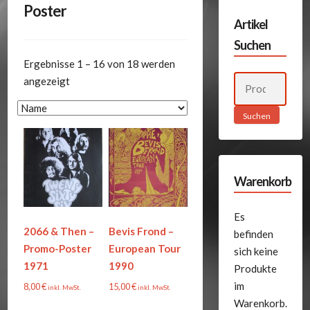
Poster
Artikel
Suchen
Ergebnisse 1 – 16 von 18 werden
Suchen
angezeigt
nach:
Suchen
Warenkorb
Es
2066 & Then –
Bevis Frond –
befinden
Promo-Poster
European Tour
sich keine
1971
1990
Produkte
im
8,00
€
15,00
€
inkl. MwSt.
inkl. MwSt.
Warenkorb.