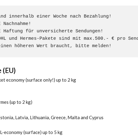
and innerhalb einer Woche nach Bezahlung!

 Nachnahme!

E Haftung für unversicherte Sendungen!

DHL und Hermes-Pakete sind mit max.500.- € pro Send
einen höheren Wert braucht, bitte melden!
 (EU)
et economy (surface only!) up to 2 kg
mes (up to 2 kg)
stonia, Latvia, Lithuania, Greece, Malta and Cyprus
L-economy (surface) up to 5 kg