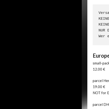
Vers
KEINE
KEIN
NUR 
Wer 
Europe
small-pack
12.00 €
parcel Her
19.00 €
NOT for E
parcel DH