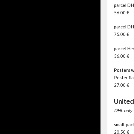
parcel DH
56.00 €
parcel DH
75.00 €
parcel He
36.00 €
Posters w
Poster fl
27.00 €
United
DHL only
small-pack
20.50 €