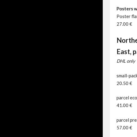
Posters w
Poster fl
27.00 €
Northe
East, p
DHL only
small-pack
20.50 €
parcel eco
41.00 €
parcel pre
57.00 €