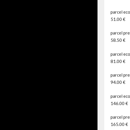
parcel eco
51.00 €
parcel pre
58.50 €
parcel ec
81.00 €
parcel pre
94.00 €
parcel ec
146.00 €
parcel pre
165.00 €