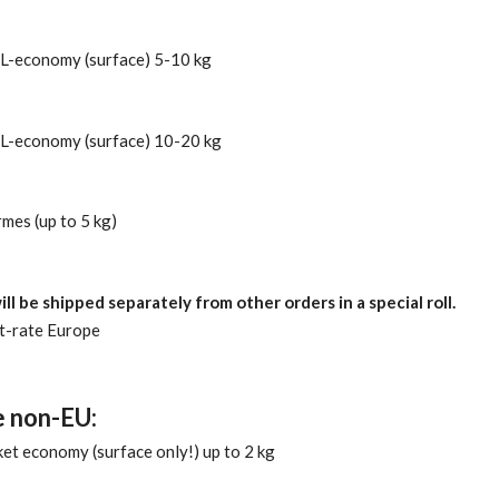
L-economy (surface) 5-10 kg
L-economy (surface) 10-20 kg
mes (up to 5 kg)
ill be shipped separately from other orders in a special roll.
at-rate Europe
 non-EU:
et economy (surface only!) up to 2 kg