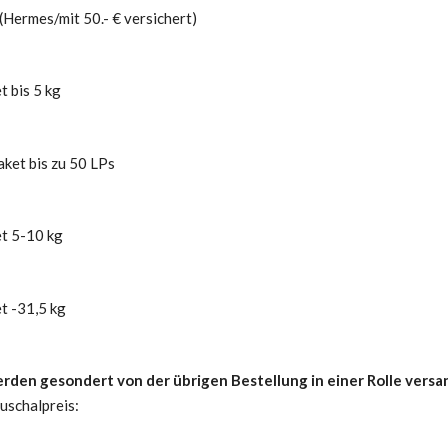
(Hermes/mit 50.- € versichert)
 bis 5 kg
ket bis zu 50 LPs
t 5-10 kg
 -31,5 kg
rden gesondert von der übrigen Bestellung in einer Rolle versa
uschalpreis: