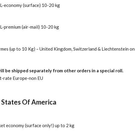
L-economy (surface) 10-20 kg
L-premium (air-mail) 10-20 kg
rmes (up to 10 Kg) – United Kingdom, Switzerland & Liechtenstein on
ill be shipped separately from other orders in a special roll.
at-rate Europe-non EU
 States Of America
et economy (surface only!) up to 2 kg