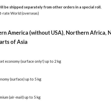
ill be shipped separately from other orders in a special roll.
at-rate World (overseas)
rn America (without USA), Northern Africa, 
arts of Asia
et economy (surface only!) up to 2 kg
nomy (surface) up to 5 kg
mium (air-mail) up to 5 kg