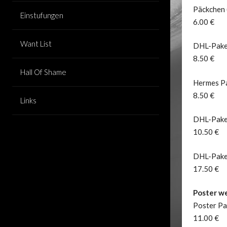
Päckchen 
Einstufungen
6.00 €
Want List
DHL-Paket
8.50 €
Hall Of Shame
Hermes Pa
8.50 €
Links
DHL-Pake
10.50 €
DHL-Paket
17.50 €
Poster we
Poster Pa
11.00 €