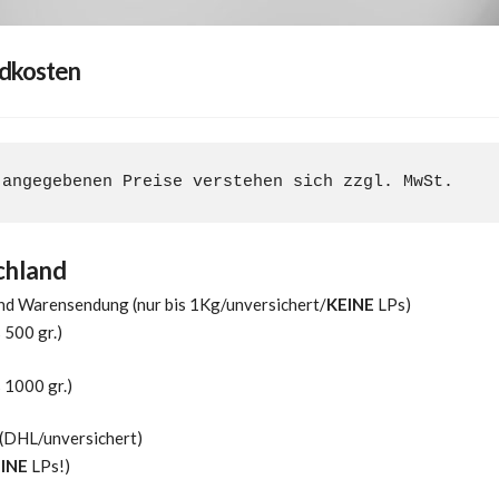
dkosten
 angegebenen Preise verstehen sich zzgl. MwSt.
chland
nd Warensendung (nur bis 1Kg/unversichert/
KEINE
LPs)
s 500 gr.)
s 1000 gr.)
(DHL/unversichert)
EINE
LPs!)