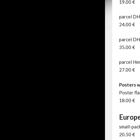
19.00 €
parcel DH
24.00 €
parcel DH
35.00 €
parcel Her
27.00 €
Posters w
Poster fl
18.00 €
Europe
small-pack
20.50 €