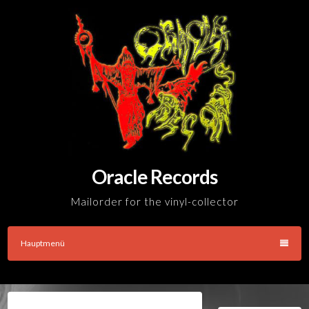
Skip
to
content
Oracle Records
Mailorder for the vinyl-collector
Hauptmenü