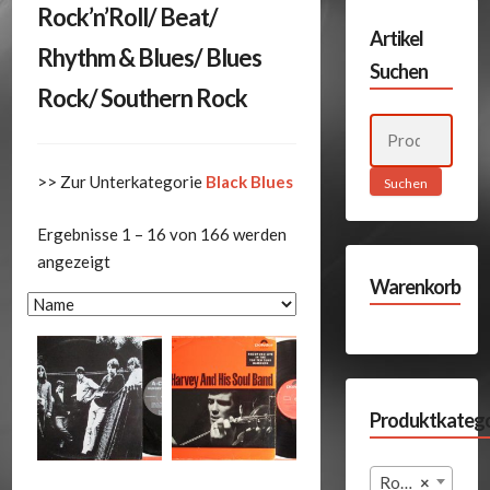
Rock’n’Roll/ Beat/
Artikel
Rhythm & Blues/ Blues
Suchen
Rock/ Southern Rock
Suchen
nach:
>> Zur Unterkategorie
Black Blues
Suchen
Ergebnisse 1 – 16 von 166 werden
angezeigt
Warenkorb
Produktkatego
Rock’n’Roll/ Beat/ Rhythm & Blues/ Blues Rock/ Southern Rock (166)
×