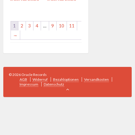
1
2
3
4
…
9
10
11
→
© 2026 Oracle Records
AGB
Widerruf
Bezahloptionen
Versandkosten
Impressum
Datenschutz