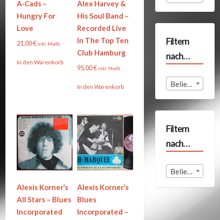
A-Cads –
Alex Harvey &
Hungry For
His Soul Band –
Love
Recorded Live
Filtern
In The Top Ten
21,00
€
inkl. MwSt.
Club Hamburg
nach…
In den Warenkorb
95,00
€
inkl. MwSt.
Beliebige Format
In den Warenkorb
Filtern
nach…
Beliebige Land
Alexis Korner’s
Alexis Korner’s
All Stars – Blues
Blues
Incorporated
Incorporated –