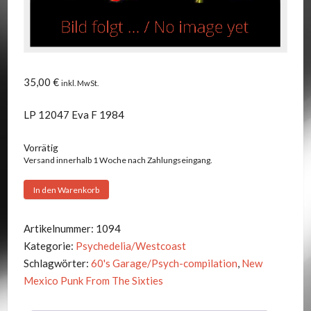
35,00
€
inkl. MwSt.
LP 12047 Eva F 1984
Vorrätig
Versand innerhalb 1 Woche nach Zahlungseingang.
V.A.
In den Warenkorb
-
NEW
Artikelnummer:
1094
MEXICO
Kategorie:
Psychedelia/Westcoast
PUNK
Schlagwörter:
60's Garage/Psych-compilation
,
New
FROM
Mexico Punk From The Sixties
THE
SIXTIES