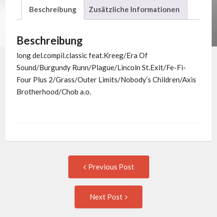
Beschreibung
Zusätzliche Informationen
Menge
Beschreibung
long del.compil.classic feat.Kreeg/Era Of
Sound/Burgundy Runn/Plague/Lincoln St.Exit/Fe-Fi-
Four Plus 2/Grass/Outer Limits/Nobody’s Children/Axis
Brotherhood/Chob a.o.
Post
Previous
Previous Post
post:
navigation
Next
Next Post
Post: