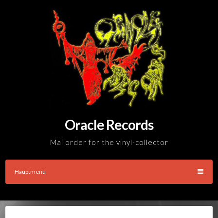
Skip
to
content
Oracle Records
Mailorder for the vinyl-collector
Hauptmenü