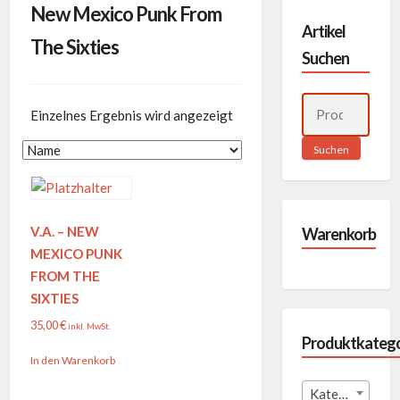
New Mexico Punk From
Artikel
The Sixties
Suchen
Suchen
Einzelnes Ergebnis wird angezeigt
nach:
Suchen
V.A. – NEW
Warenkorb
MEXICO PUNK
FROM THE
SIXTIES
35,00
€
inkl. MwSt.
Produktkatego
In den Warenkorb
Kategorie auswählen