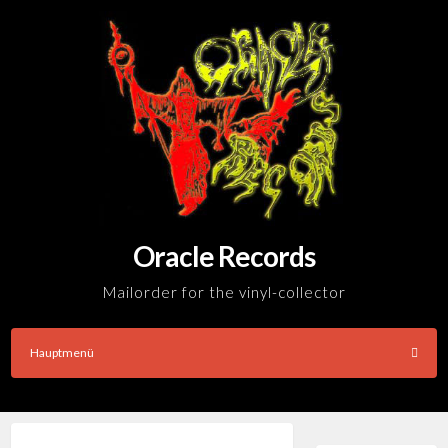
Skip
to
content
Oracle Records
Mailorder for the vinyl-collector
Hauptmenü