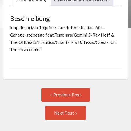
Beschreibung
long del.orig.o.16 prime-cuts fr.t.Australian-60’s-
Garage-stoneage feat.Templars/Gemini 5/Ray Hoff &
The Offbeats/Frantics/Chants R & B/Tikkis/Crest/Tom
Thumb a.o./inlet
Post
Previous
Previous Post
post:
navigation
Next
Next Post
Post: