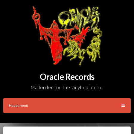
Skip
to
content
Oracle Records
Mailorder for the vinyl-collector
Hauptmenü