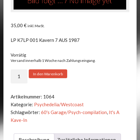
35,00
€
inkl. MwSt.
LP K7LP 001 Kavern 7 AUS 1987
Vorrätig
Versand innerhalb 1 Woche nach Zahlungseingang.
V.A.
In den Warenkorb
-
IT'S
A
Artikelnummer:
1064
KAVE-
Kategorie:
Psychedelia/Westcoast
IN
Schlagwörter:
60's Garage/Psych-compilation
,
It's A
Menge
Kave-In
Beschreibung
Zusätzliche Informationen