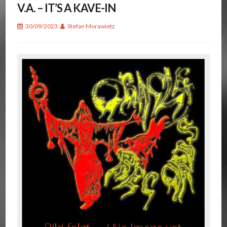
V.A. – IT’S A KAVE-IN
30/09/2023
Stefan Morawietz