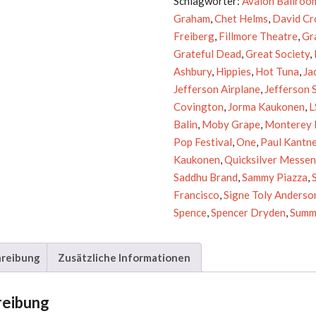
Schlagwörter:
Avalon Ballroo
Menge
Graham
,
Chet Helms
,
David Cr
Freiberg
,
Fillmore Theatre
,
Gr
Grateful Dead
,
Great Society
,
Ashbury
,
Hippies
,
Hot Tuna
,
Ja
Jefferson Airplane
,
Jefferson 
Covington
,
Jorma Kaukonen
,
L
Balin
,
Moby Grape
,
Monterey I
Pop Festival
,
One
,
Paul Kantn
Kaukonen
,
Quicksilver Messen
Saddhu Brand
,
Sammy Piazza
,
Francisco
,
Signe Toly Anderso
Spence
,
Spencer Dryden
,
Summ
reibung
Zusätzliche Informationen
reibung