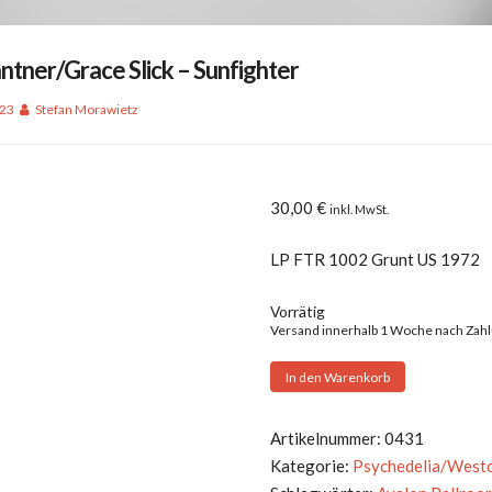
ntner/Grace Slick – Sunfighter
023
Stefan Morawietz
30,00
€
inkl. MwSt.
LP FTR 1002 Grunt US 1972
Vorrätig
Versand innerhalb 1 Woche nach Zah
Paul
In den Warenkorb
Kantner/Grace
Slick
Artikelnummer:
0431
-
Kategorie:
Psychedelia/West
Sunfighter