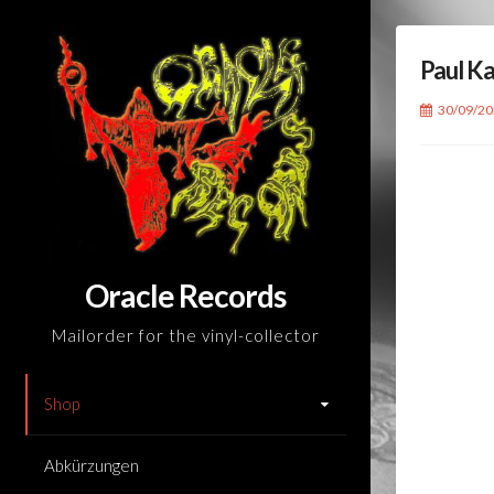
Skip
to
Paul Ka
content
30/09/2
Oracle Records
Mailorder for the vinyl-collector
Shop
Abkürzungen