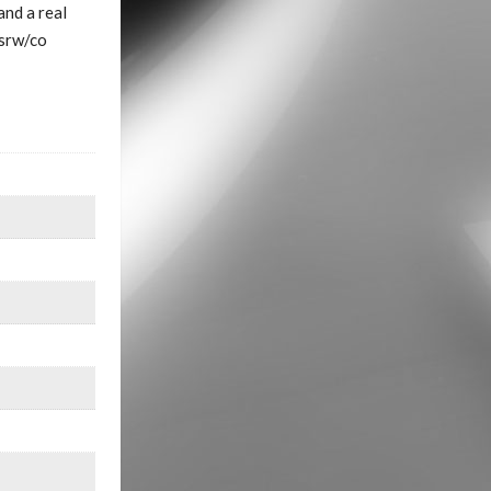
and a real
/srw/co