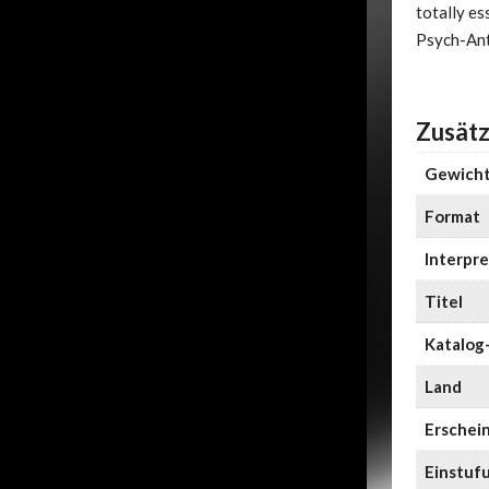
totally es
Psych-Ant
Zusätz
Gewich
Format
Interpre
Titel
Katalog-
Land
Erschei
Einstuf