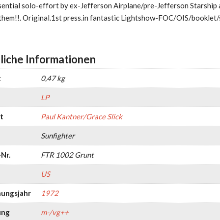
sential solo-effort by ex-Jefferson Airplane/pre-Jefferson Starship 
hem!!. Original.1st press.in fantastic Lightshow-FOC/OIS/booklet
liche Informationen
t
0,47 kg
LP
t
Paul Kantner/Grace Slick
Sunfighter
Nr.
FTR 1002 Grunt
US
nungsjahr
1972
ung
m-/vg++