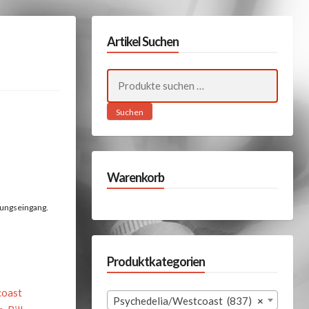
Artikel Suchen
Suchen
nach:
Suchen
Warenkorb
lungseingang.
Produktkategorien
coast
Psychedelia/Westcoast (837)
×