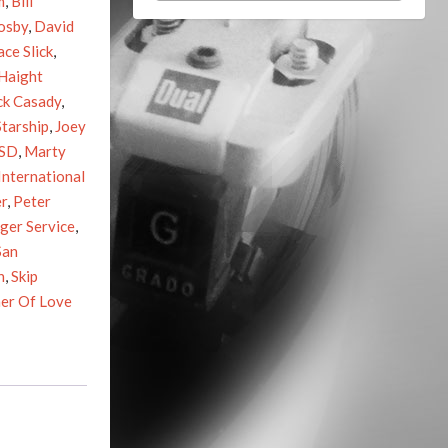
m
,
Bill
osby
,
David
ace Slick
,
Haight
ck Casady
,
Starship
,
Joey
SD
,
Marty
nternational
er
,
Peter
ger Service
,
San
n
,
Skip
er Of Love