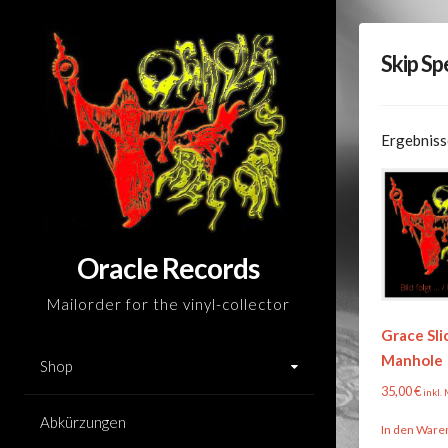
Skip
to
Skip S
content
Ergebniss
Oracle Records
Mailorder for the vinyl-collector
Grace Sli
Manhole
Shop
35,00
€
inkl.
Abkürzungen
In den Ware