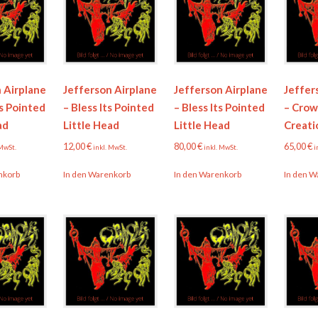
 Airplane
Jefferson Airplane
Jefferson Airplane
Jeffer
’s Pointed
– Bless Its Pointed
– Bless Its Pointed
– Crow
ad
Little Head
Little Head
Creati
12,00
€
80,00
€
65,00
€
 MwSt.
inkl. MwSt.
inkl. MwSt.
i
nkorb
In den Warenkorb
In den Warenkorb
In den W