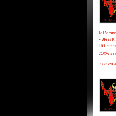
Jefferson
– Bless It
Little He
26,00
€
inkl.
In den Ware