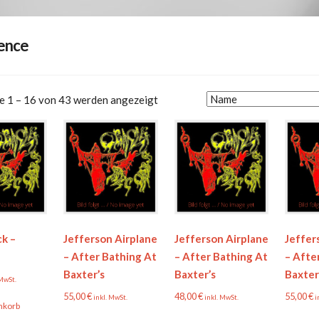
pence
e 1 – 16 von 43 werden angezeigt
ck –
Jefferson Airplane
Jefferson Airplane
Jeffer
– After Bathing At
– After Bathing At
– Afte
Baxter’s
Baxter’s
Baxter
 MwSt.
55,00
€
48,00
€
55,00
€
inkl. MwSt.
inkl. MwSt.
i
nkorb