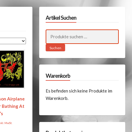
Artikel Suchen
Suchen
nach:
Suchen
Warenkorb
Es befinden sich keine Produkte im
Warenkorb.
son Airplane
r Bathing At
’s
nkl. MwSt.