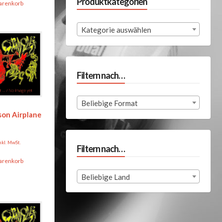
Produktkategorien
arenkorb
Kategorie auswählen
Filtern nach…
Beliebige Format
son Airplane
nkl. MwSt.
Filtern nach…
arenkorb
Beliebige Land