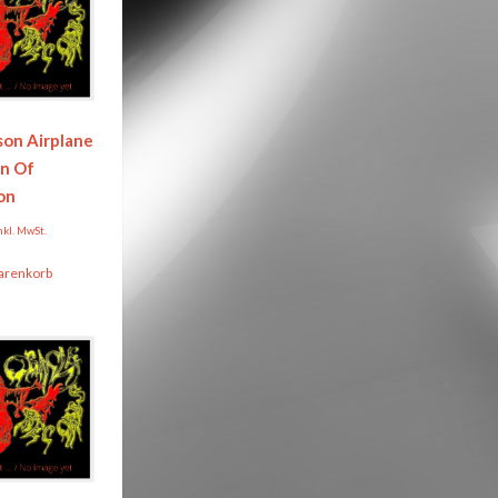
son Airplane
n Of
on
nkl. MwSt.
arenkorb