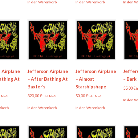
In den Warenkorb
In den Warenkorb
In den W
 Airplane
Jefferson Airplane
Jefferson Airplane
Jeffer
athing At
– After Bathing At
– Almost
– Bark
Baxter’s
Starshipshape
55,00
€
i
320,00
€
50,00
€
. MwSt.
inkl. MwSt.
inkl. MwSt.
In den W
nkorb
In den Warenkorb
In den Warenkorb