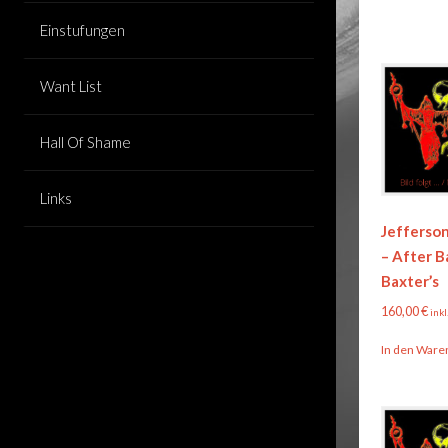
Einstufungen
Want List
Hall Of Shame
Links
Jefferson
– After B
Baxter’s
160,00
€
inkl
In den Ware