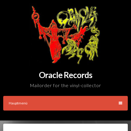
Skip
to
content
Oracle Records
Mailorder for the vinyl-collector
Hauptmenü