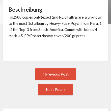
Beschreibung
lim.(500 copies only)exact 2nd RE of ultrarare & unknown
to the most 1st album by Heavy-Fuzz-Psych from Peru. 1
of the Top-3 from South-America. Comes with bonus 4-
track-45-EP/Poster/heavy cover/200 gr.press.
Post
Previous
Previous Post
post:
navigation
Next
Next Post
Post: