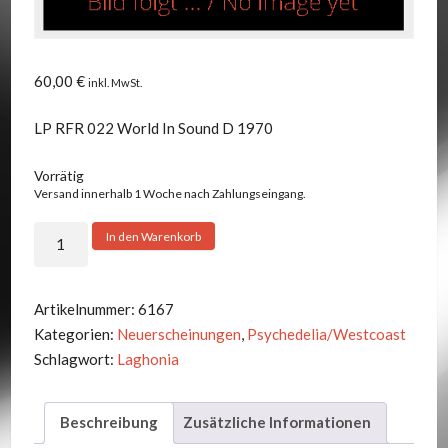
60,00
€
inkl. MwSt.
LP RFR 022 World In Sound D 1970
Vorrätig
Versand innerhalb 1 Woche nach Zahlungseingang.
Laghonia
In den Warenkorb
-
Glue
Menge
Artikelnummer:
6167
Kategorien:
Neuerscheinungen
,
Psychedelia/Westcoast
Schlagwort:
Laghonia
Beschreibung
Zusätzliche Informationen