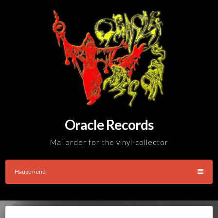
Skip
to
content
Oracle Records
Mailorder for the vinyl-collector
Hauptmenü