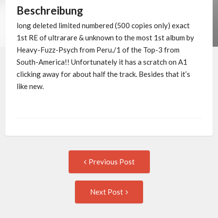
Beschreibung
long deleted limited numbered (500 copies only) exact
1st RE of ultrarare & unknown to the most 1st album by
Heavy-Fuzz-Psych from Peru./1 of the Top-3 from
South-America!! Unfortunately it has a scratch on A1
clicking away for about half the track. Besides that it’s
like new.
Post
Previous
Previous Post
post:
navigation
Next
Next Post
Post: