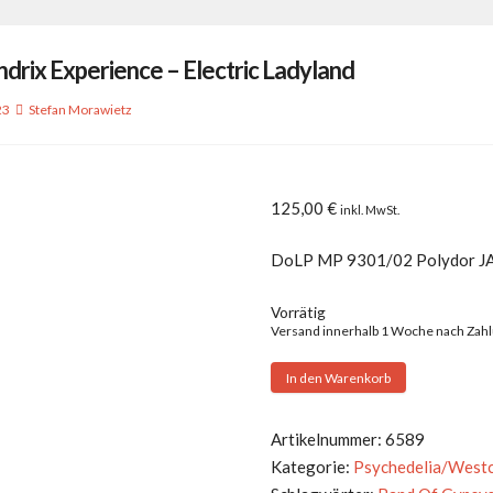
ndrix Experience – Electric Ladyland
23
Stefan Morawietz
125,00
€
inkl. MwSt.
DoLP MP 9301/02 Polydor J
Vorrätig
Versand innerhalb 1 Woche nach Zah
Jimi
In den Warenkorb
Hendrix
Experience
Artikelnummer:
6589
-
Kategorie:
Psychedelia/West
Electric