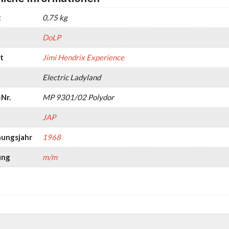
t
0,75 kg
DoLP
t
Jimi Hendrix Experience
Electric Ladyland
Nr.
MP 9301/02 Polydor
JAP
nungsjahr
1968
ung
m/m