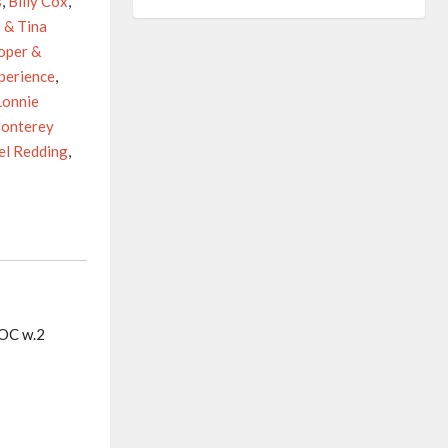
s
,
Billy Cox
,
e & Tina
oper &
xperience
,
Lonnie
onterey
el Redding
,
FOC w.2