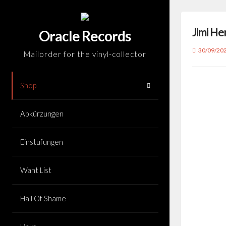
Skip
to
Jimi He
content
Oracle Records
30/09/20
Mailorder for the vinyl-collector
Shop
Abkürzungen
Einstufungen
Want List
Hall Of Shame