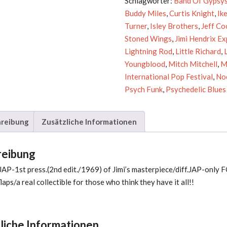
Schlagwörter:
Band Of Gypsy
Ladyland
Buddy Miles
,
Curtis Knight
,
Ik
Menge
Turner
,
Isley Brothers
,
Jeff Co
Stoned Wings
,
Jimi Hendrix E
Lightning Rod
,
Little Richard
,
Youngblood
,
Mitch Mitchell
,
M
International Pop Festival
,
No
Psych Funk
,
Psychedelic Blues
reibung
Zusätzliche Informationen
reibung
JAP-1st press.(2nd edit./1969) of Jimi’s masterpiece/diff.JAP-only 
laps/a real collectible for those who think they have it all!!
liche Informationen