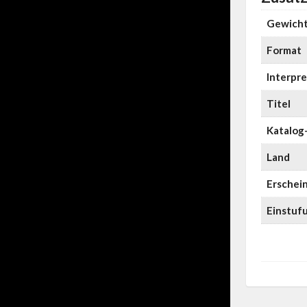
Gewich
Format
Interpre
Titel
Katalog-
Land
Erschei
Einstuf