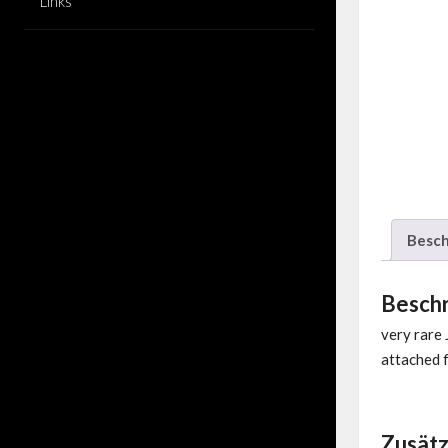
Links
Besch
Besch
very rare 
attached f
Zusätz