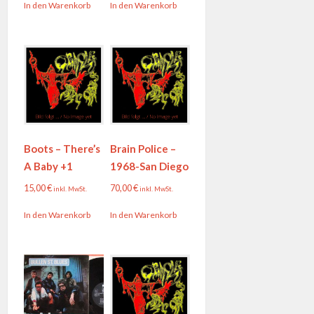
In den Warenkorb
In den Warenkorb
Boots – There’s
Brain Police –
A Baby +1
1968-San Diego
15,00
€
70,00
€
inkl. MwSt.
inkl. MwSt.
In den Warenkorb
In den Warenkorb