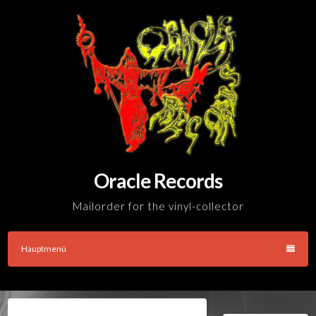
Skip
to
content
Oracle Records
Mailorder for the vinyl-collector
Hauptmenü