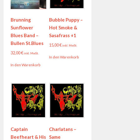
Brunning
Bubble Puppy –
Sunflower
Hot Smoke &
Blues Band –
Sasafrass +1
Bullen St.Blues
15,00
€
inkl. MwSt.
32,00
€
inkl. MwSt.
In den Warenkorb
In den Warenkorb
Captain
Charlatans –
Beefheart & His
Same