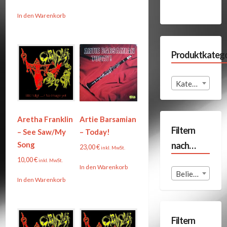
In den Warenkorb
Produktkatego
Kategorie auswählen
Aretha Franklin
Artie Barsamian
Filtern
– See Saw/My
– Today!
nach…
Song
23,00
€
inkl. MwSt.
10,00
€
inkl. MwSt.
In den Warenkorb
Beliebige Format
In den Warenkorb
Filtern