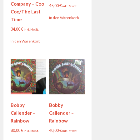
Company – Coo
45,00
€
inkl. MwSt.
Coo/The Last
In den Warenkorb
Time
34,00
€
inkl. MwSt.
In den Warenkorb
Bobby
Bobby
Callender –
Callender –
Rainbow
Rainbow
80,00
€
40,00
€
inkl. MwSt.
inkl. MwSt.