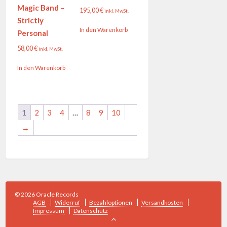
Magic Band –
195,00
€
inkl. MwSt.
Strictly
In den Warenkorb
Personal
58,00
€
inkl. MwSt.
In den Warenkorb
1
2
3
4
…
8
9
10
→
© 2026 Oracle Records
AGB
Widerruf
Bezahloptionen
Versandkosten
Impressum
Datenschutz