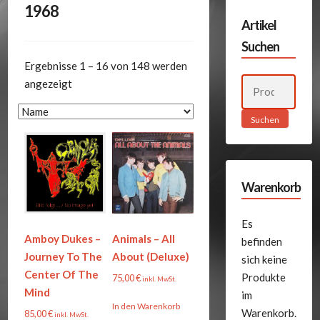
1968
Artikel
Suchen
Ergebnisse 1 – 16 von 148 werden
Suchen
angezeigt
nach:
Suchen
Warenkorb
Es
Amboy Dukes –
Animals – All
befinden
Journey To The
About (Deluxe)
sich keine
Center Of The
Produkte
75,00
€
inkl. MwSt.
Mind
im
In den Warenkorb
Warenkorb.
85,00
€
inkl. MwSt.