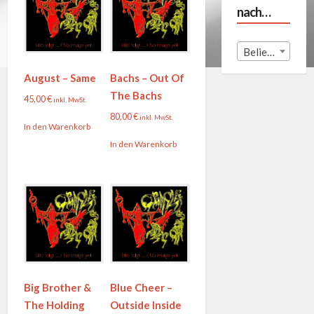
nach…
Beliebige Land
August – Same
Bachs – Out Of
The Bachs
45,00
€
inkl. MwSt.
80,00
€
inkl. MwSt.
In den Warenkorb
In den Warenkorb
Big Brother &
Blue Cheer –
The Holding
Outside Inside