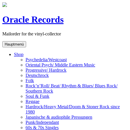
Skip
to
content
Oracle Records
Mailorder for the vinyl-collector
Hauptmenü
Shop
Psychedelia/Westcoast
Oriental Psych/ Middle Eastern Music
Progressive/ Hardrock
Deutschrock
Folk
Rock’n’Roll/ Beat/ Rhythm & Blues/ Blues Rock/
Southern Rock
Soul & Funk
Reggae
Hardrock/Heavy Metal/Doom & Stoner Rock since
1980
Japanische & audiophile Pressungen
Punk/Independant
60s & 70s Singles