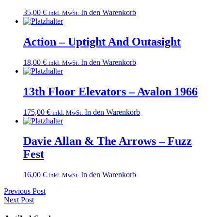
35,00
€
In den Warenkorb
inkl. MwSt.
Action – Uptight And Outasight
18,00
€
In den Warenkorb
inkl. MwSt.
13th Floor Elevators – Avalon 1966
175,00
€
In den Warenkorb
inkl. MwSt.
Davie Allan & The Arrows – Fuzz
Fest
16,00
€
In den Warenkorb
inkl. MwSt.
Post
Previous Post
Previous
Next Post
navigation
post:
Next
Post: