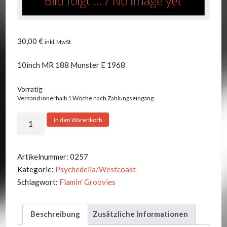
30,00
€
inkl. MwSt.
10inch MR 188 Munster E 1968
Vorrätig
Versand innerhalb 1 Woche nach Zahlungseingang.
Flamin'
In den Warenkorb
Groovies
-
Sneakers
Artikelnummer:
0257
Menge
Kategorie:
Psychedelia/Westcoast
Schlagwort:
Flamin' Groovies
Beschreibung
Zusätzliche Informationen