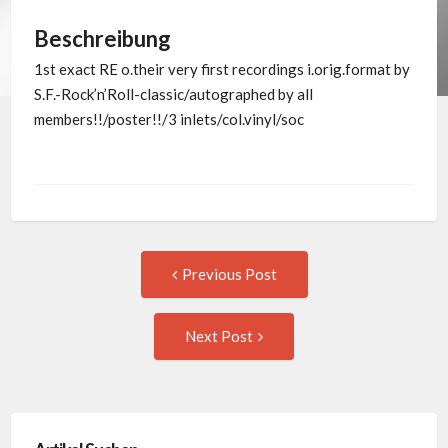
Beschreibung
1st exact RE o.their very first recordings i.orig.format by
S.F.-Rock’n’Roll-classic/autographed by all
members!!/poster!!/3 inlets/col.vinyl/soc
Post
Previous
Previous Post
post:
navigation
Next
Next Post
Post: