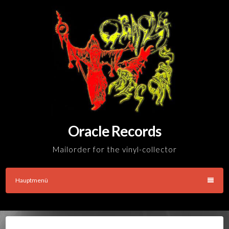
Skip
to
content
Oracle Records
Mailorder for the vinyl-collector
Hauptmenü