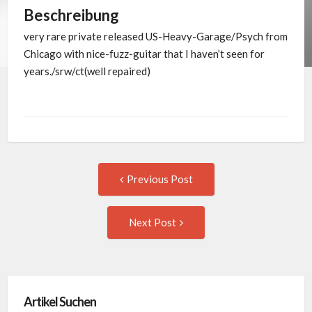
Beschreibung
very rare private released US-Heavy-Garage/Psych from
Chicago with nice-fuzz-guitar that I haven’t seen for
years./srw/ct(well repaired)
Post
Previous
Previous Post
post:
navigation
Next
Next Post
Post:
Artikel Suchen