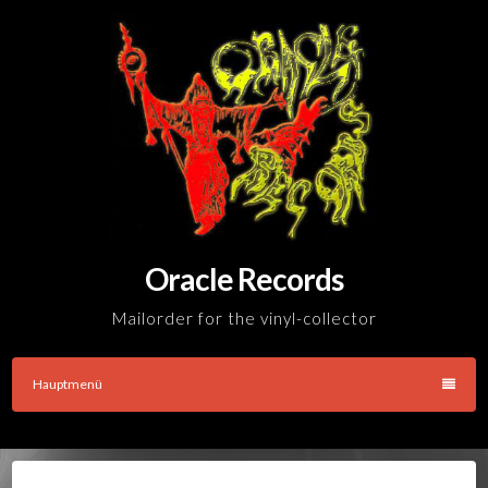
Skip
to
content
Oracle Records
Mailorder for the vinyl-collector
Hauptmenü