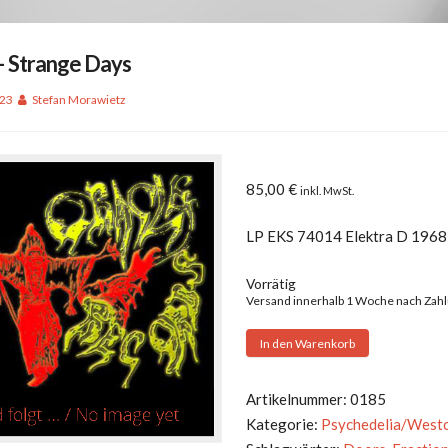
– Strange Days
023
Stefan Morawietz
85,00
€
inkl. MwSt.
LP EKS 74014 Elektra D 1968
Vorrätig
Versand innerhalb 1 Woche nach Zah
Doors
In den Warenkorb
-
Strange
Artikelnummer:
0185
Days
Kategorie:
Psychedelia/West
Menge