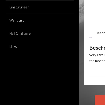
Einstufungen
Want List
Besch
Hall Of Shame
Links
Besch
very rare 
the most b
Pos