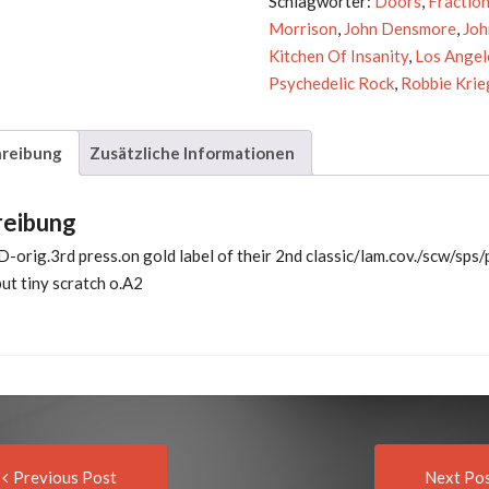
Schlagwörter:
Doors
,
Fractio
Morrison
,
John Densmore
,
Joh
Kitchen Of Insanity
,
Los Angel
Psychedelic Rock
,
Robbie Krie
reibung
Zusätzliche Informationen
reibung
D-orig.3rd press.on gold label of their 2nd classic/lam.cov./scw/sps/
ut tiny scratch o.A2
Previous
t
Previous Post
Next Po
post: