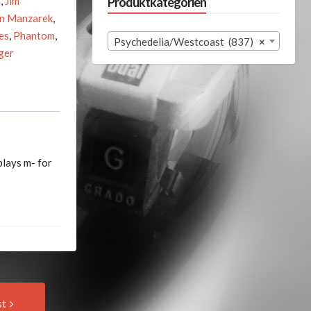
n
,
Jim
Produktkategorien
n Manzarek
,
es
,
Phantom
,
Psychedelia/Westcoast (837)
×
ger
plays m- for
Next
st
Post: