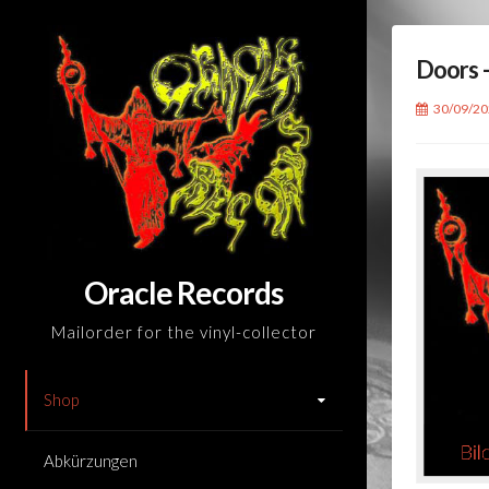
Skip
to
Doors 
content
30/09/2
Oracle Records
Mailorder for the vinyl-collector
Shop
Abkürzungen