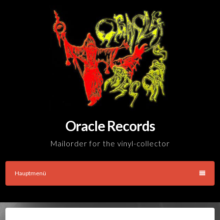
Skip
to
content
Oracle Records
Mailorder for the vinyl-collector
Hauptmenü