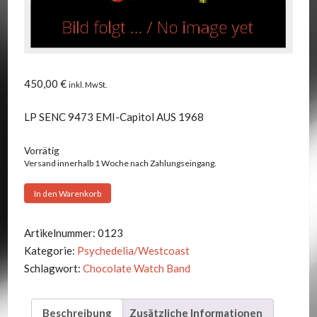
450,00
€
inkl. MwSt.
LP SENC 9473 EMI-Capitol AUS 1968
Vorrätig
Versand innerhalb 1 Woche nach Zahlungseingang.
Chocolate
In den Warenkorb
Watch
Band
Artikelnummer:
0123
-
Kategorie:
Psychedelia/Westcoast
The
Schlagwort:
Chocolate Watch Band
Inner
Mystique
Beschreibung
Zusätzliche Informationen
Menge