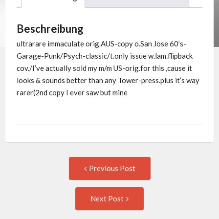
Beschreibung
ultrarare immaculate orig.AUS-copy o.San Jose 60’s-
Garage-Punk/Psych-classic/t.only issue w.lam.flipback
cov./I’ve actually sold my m/m US-orig.for this ‚cause it
looks & sounds better than any Tower-press.plus it’s way
rarer(2nd copy I ever saw but mine
Post
Previous
Previous Post
post:
navigation
Next
Next Post
Post: