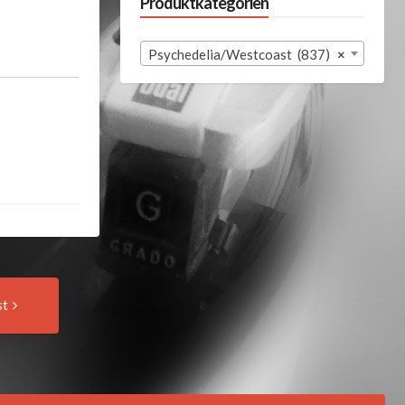
Produktkategorien
Psychedelia/Westcoast (837)
×
Next
st
Post: