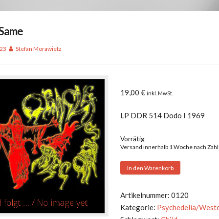
 Same
023
Stefan Morawietz
19,00
€
inkl. MwSt.
LP DDR 514 Dodo I 1969
Vorrätig
Versand innerhalb 1 Woche nach Zah
Child
In den Warenkorb
-
Same
Artikelnummer:
0120
Menge
Kategorie:
Psychedelia/West