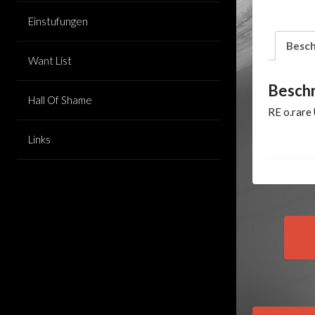
Einstufungen
Besch
Want List
Besch
Hall Of Shame
RE o.rare
Links
Pos
nav