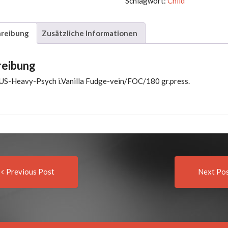
Schlagwort:
Child
reibung
Zusätzliche Informationen
reibung
 US-Heavy-Psych i.Vanilla Fudge-vein/FOC/180 gr.press.
Previous
t
Previous Post
Next Po
post:
igation