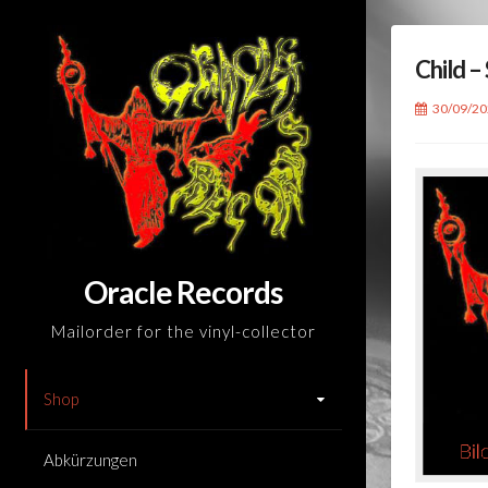
Skip
to
Child –
content
30/09/2
Oracle Records
Mailorder for the vinyl-collector
Shop
Abkürzungen