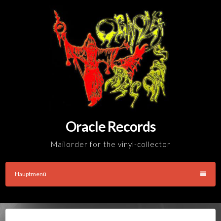
Skip
to
content
Oracle Records
Mailorder for the vinyl-collector
Hauptmenü