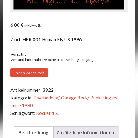
6,00
€
inkl. MwSt.
7inch HFR 001 Human Fly US 1996
Vorrätig
Versand innerhalb 1 Woche nach Zahlungseingang.
Rocket
In den Warenkorb
455
-
Artikelnummer:
3822
Go
Kategorie:
Psychedelia/ Garage Rock/ Punk-Singles
To
since 1980
Hell
Schlagwort:
Rocket 455
+1
Menge
Beschreibung
Zusätzliche Informationen