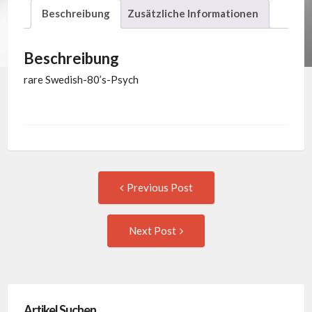
Beschreibung
Zusätzliche Informationen
Menge
Beschreibung
rare Swedish-80’s-Psych
Post
Previous
Previous Post
post:
navigation
Next
Next Post
Post:
Artikel Suchen