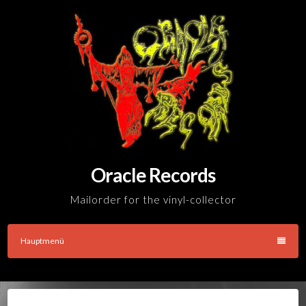
Skip
to
content
Oracle Records
Mailorder for the vinyl-collector
Hauptmenü