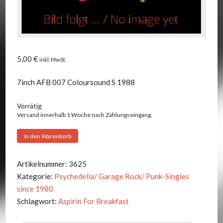
5,00
€
inkl. MwSt.
7inch AFB 007 Coloursound S 1988
Vorrätig
Versand innerhalb 1 Woche nach Zahlungseingang.
Aspirin
In den Warenkorb
For
Breakfast
Artikelnummer:
3625
-
Kategorie:
Psychedelia/ Garage Rock/ Punk-Singles
Kiss
since 1980
The
Schlagwort:
Aspirin For Breakfast
Flowers
+1