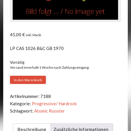
45,00
€
inkl. MwSt.
LP CAS 1026 B&C GB 1970
Vorrätig
Versand innerhalb 1 Woche nach Zahlungseingang.
Atomic
In den Warenkorb
Rooster
-
Artikelnummer:
7188
Death
Kategorie:
Progressive/ Hardrock
Walks
Schlagwort:
Atomic Rooster
Behind
You
Beschreibung
Zusätzliche Informationen
Menge