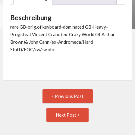
Beschreibung
rare GB-orig.of keyboard-dominated GB-Heavy-
Progr.feat.Vincent Crane (ex-Crazy World Of Arthur
Brown)& John Cann (ex-Andromeda/Hard
Stuff)/FOC/cw/rw obc
Post
Previous
Previous Post
post:
navigation
Next
Next Post
Post: