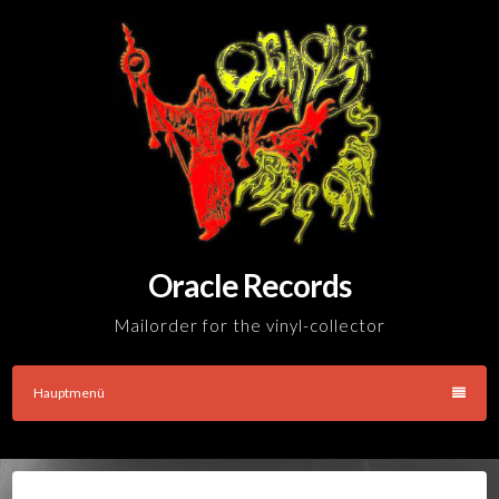
Skip
to
content
Oracle Records
Mailorder for the vinyl-collector
Hauptmenü