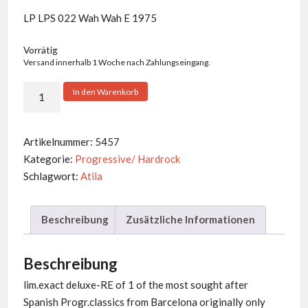
LP LPS 022 Wah Wah E 1975
Vorrätig
Versand innerhalb 1 Woche nach Zahlungseingang.
Atila
In den Warenkorb
-
The
Beginning
Artikelnummer:
5457
Of
Kategorie:
Progressive/ Hardrock
The
Schlagwort:
Atila
End
Menge
Beschreibung
Zusätzliche Informationen
Beschreibung
lim.exact deluxe-RE of 1 of the most sought after
Spanish Progr.classics from Barcelona originally only