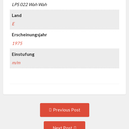
LPS 022 Wah Wah
Land
E
Erscheinungsjahr
1975
Einstufung
m/m
Post
Previous
Previous Post
post:
navigation
Next
Next Post