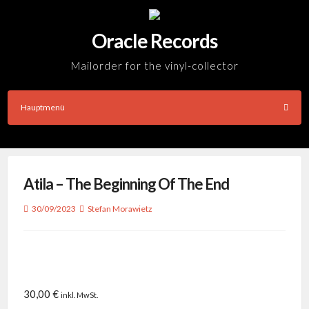
Skip
to
Oracle Records
content
Mailorder for the vinyl-collector
Hauptmenü
Atila – The Beginning Of The End
30/09/2023
Stefan Morawietz
30,00
€
inkl. MwSt.