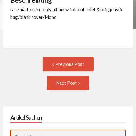
Beschreibung
rare mail-order-only album w.foldout-inlet & orig.plastic
bag/blank cover/Mono
Post
Previous
Previous Post
post:
navigation
Next
Next Post
Post:
Artikel Suchen
Suchen