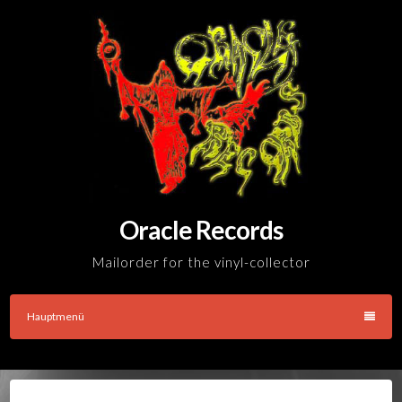
Skip
to
content
Oracle Records
Mailorder for the vinyl-collector
Hauptmenü