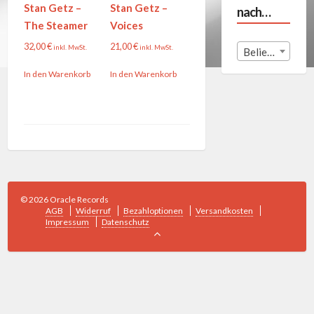
Stan Getz –
Stan Getz –
nach…
The Steamer
Voices
32,00
€
21,00
€
inkl. MwSt.
inkl. MwSt.
Beliebige Land
In den Warenkorb
In den Warenkorb
© 2026 Oracle Records
AGB
Widerruf
Bezahloptionen
Versandkosten
Impressum
Datenschutz