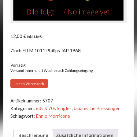
12,00
€
inkl. MwSt.
7inch FILM 1011 Philips JAP 1968
Vorrätig
Versand innerhalb 1 Woche nach Zahlungseingang.
Ennio
In den Warenkorb
Morricone
-
Artikelnummer:
5707
For
Kategorien:
60s & 70s Singles
,
Japanische Pressungen
A
Schlagwort:
Ennio Morricone
Few
Dollars
Beschreibung
Zusätzliche Informationen
More-