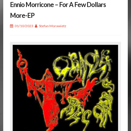
Ennio Morricone – For A Few Dollars
More-EP
01/10/2023
Stefan Morawietz