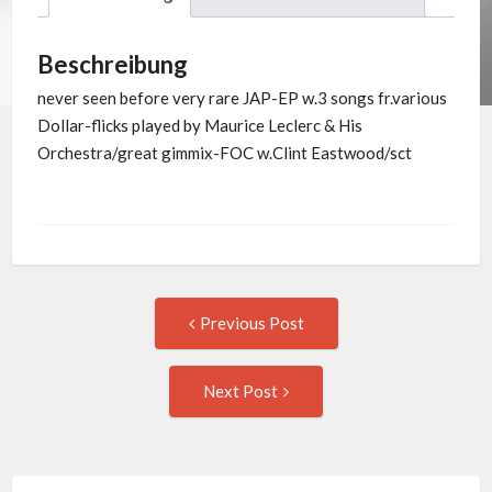
EP
Menge
Beschreibung
never seen before very rare JAP-EP w.3 songs fr.various
Dollar-flicks played by Maurice Leclerc & His
Orchestra/great gimmix-FOC w.Clint Eastwood/sct
Post
Previous
Previous Post
post:
navigation
Next
Next Post
Post: