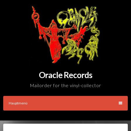
Skip
to
content
Oracle Records
Mailorder for the vinyl-collector
Hauptmenü