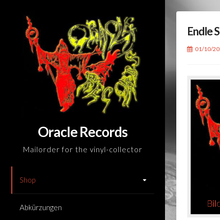
Skip
to
Endle S
content
01/10/2
Oracle Records
Mailorder for the vinyl-collector
Shop
Abkürzungen