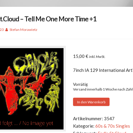
t.Cloud – Tell Me One More Time +1
023
Stefan Morawietz
15,00
€
inkl. MwSt.
7inch IA 129 International Ar
Vorrätig
Versand innerhalb 1 Woche nach Zah
Endle
In den Warenkorb
St.Cloud
-
Artikelnummer:
3547
Tell
Kategorie:
60s & 70s Singles
Me