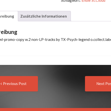
Schlagwort:
Endle St.Cloud
One
More
reibung
Zusätzliche Informationen
Time
+1
Menge
reibung
 wl-promo-copy w.2 non-LP-tracks by TX-Psych-legend o.collect.lab
Previous
t
Previous Post
Next Po
post:
igation