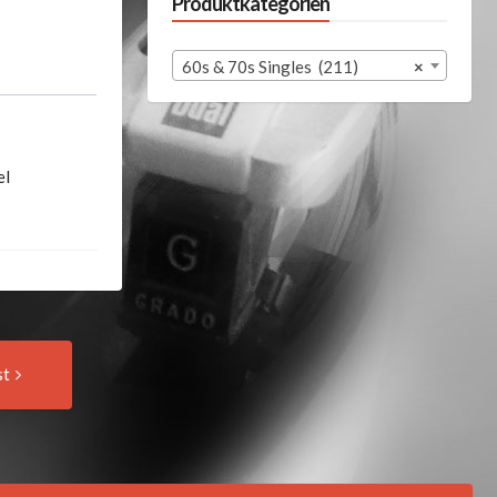
Produktkategorien
60s & 70s Singles (211)
×
el
Next
st
Post: