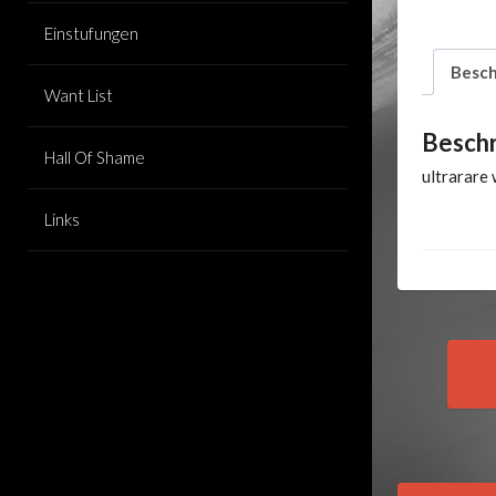
Einstufungen
Besch
Want List
Besch
Hall Of Shame
ultrarare
Links
Pos
nav