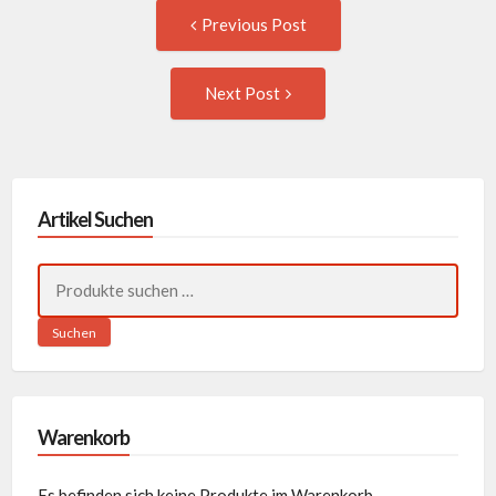
Post
Previous
Previous Post
post:
navigation
Next
Next Post
Post:
Artikel Suchen
Suchen
nach:
Suchen
Warenkorb
Es befinden sich keine Produkte im Warenkorb.