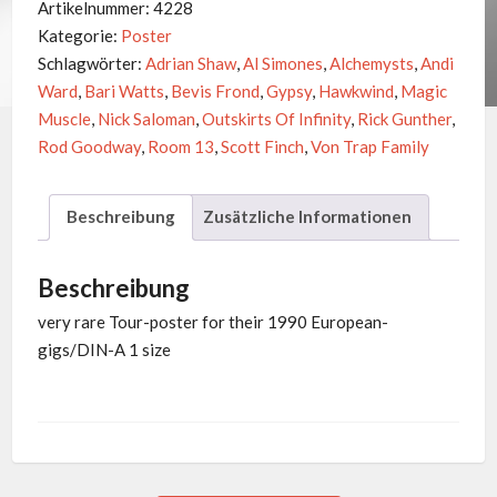
Artikelnummer:
4228
European
Kategorie:
Poster
Tour
Schlagwörter:
Adrian Shaw
,
Al Simones
,
Alchemysts
,
Andi
1990
Ward
,
Bari Watts
,
Bevis Frond
,
Gypsy
,
Hawkwind
,
Magic
Menge
Muscle
,
Nick Saloman
,
Outskirts Of Infinity
,
Rick Gunther
,
Rod Goodway
,
Room 13
,
Scott Finch
,
Von Trap Family
Beschreibung
Zusätzliche Informationen
Beschreibung
very rare Tour-poster for their 1990 European-
gigs/DIN-A 1 size