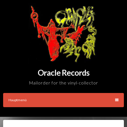
Skip
to
content
Oracle Records
Mailorder for the vinyl-collector
Hauptmenü