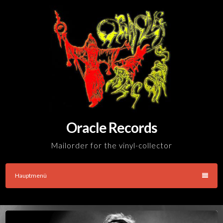
Skip
to
content
Oracle Records
Mailorder for the vinyl-collector
Hauptmenü