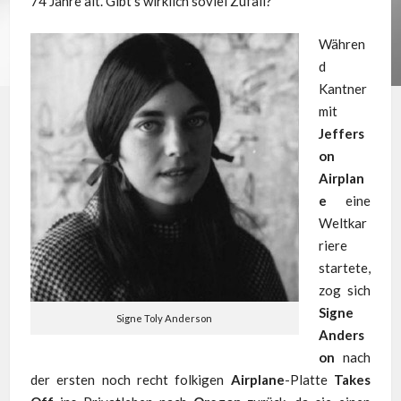
74 Jahre alt. Gibt’s wirklich soviel Zufall?
Währen
d
Kantner
mit
Jeffers
on
Airplan
e
eine
Weltkar
riere
startete,
zog sich
Signe
Signe Toly Anderson
Anders
on
nach
der ersten noch recht folkigen
Airplane
-Platte
Takes