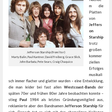
m die
Platten
von
Jeffers
on
Starship
trotz
großen
Jefferson Starship (from l to r)
kommer
Marty Balin, Paul Kantner, David Freiberg, Grace Slick,
ziellen
John Barbata, Pete Sears, Craig Chaquico
Erfolges
musikali
sch immer flacher und glatter wurden – eine Entwicklung,
die man leider bei fast allen
Westcoast-Bands
der
späten 70er und frühen 80er Jahre beobachten konnte –
stieg
Paul
1984 als letztes Gründungsmitglied aus,
reklamierte aber den Bandnamen
Jefferson Starship
für
sich. Danach tat er sich mit den ehemaligen Kollegen