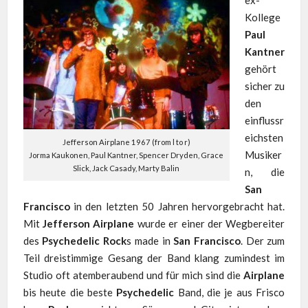
Kollege
Paul
Kantner
gehört
sicher zu
den
einflussr
eichsten
Jefferson Airplane 1967 (from l to r)
Musiker
Jorma Kaukonen, Paul Kantner, Spencer Dryden, Grace
Slick, Jack Casady, Marty Balin
n, die
San
Francisco
in den letzten 50 Jahren hervorgebracht hat.
Mit
Jefferson Airplane
wurde er einer der Wegbereiter
des
Psychedelic Rock
s made in
San Francisco
. Der zum
Teil dreistimmige Gesang der Band klang zumindest im
Studio oft atemberaubend und für mich sind die
Airplane
bis heute die beste
Psychedelic
Band, die je aus Frisco