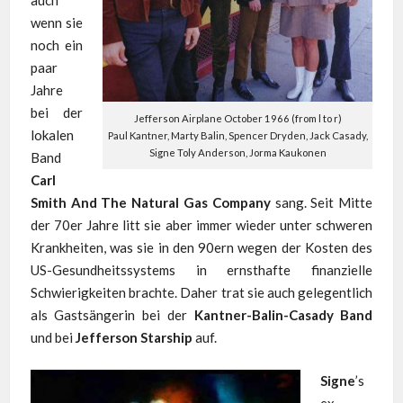
auch
wenn sie
noch ein
paar
Jahre
bei der
Jefferson Airplane October 1966 (from l to r)
lokalen
Paul Kantner, Marty Balin, Spencer Dryden, Jack Casady,
Signe Toly Anderson, Jorma Kaukonen
Band
Carl
Smith And The Natural Gas Company
sang. Seit Mitte
der 70er Jahre litt sie aber immer wieder unter schweren
Krankheiten, was sie in den 90ern wegen der Kosten des
US-Gesundheitssystems in ernsthafte finanzielle
Schwierigkeiten brachte. Daher trat sie auch gelegentlich
als Gastsängerin bei der
Kantner-Balin-Casady Band
und bei
Jefferson Starship
auf.
Signe
’s
ex-