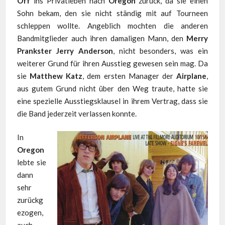
Off
ins Privatleben nach
Oregon
zurück, da sie einen
Sohn bekam, den sie nicht ständig mit auf Tourneen
schleppen wollte. Angeblich mochten die anderen
Bandmitglieder auch ihren damaligen Mann, den
Merry
Prankster Jerry Anderson
, nicht besonders, was ein
weiterer Grund für ihren Ausstieg gewesen sein mag. Da
sie
Matthew Katz
, dem ersten Manager der
Airplane
,
aus gutem Grund nicht über den Weg traute, hatte sie
eine spezielle Ausstiegsklausel in ihrem Vertrag, dass sie
die Band jederzeit verlassen konnte.
In
Oregon
lebte sie
dann
sehr
zurückg
ezogen,