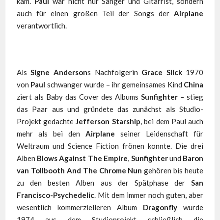
kam.
Paul
war nicht nur Sänger und Gitarrist, sondern
auch für einen großen Teil der Songs der
Airplane
verantwortlich.
Als
Signe Anderson
s Nachfolgerin
Grace Slick
1970
von
Paul
schwanger wurde – ihr gemeinsames Kind
China
ziert als Baby das Cover des Albums
Sunfighter
– stieg
das Paar aus und gründete das zunächst als Studio-
Projekt gedachte
Jefferson Starship
, bei dem Paul auch
mehr als bei den
Airplane
seiner Leidenschaft für
Weltraum und Science Fiction frönen konnte. Die drei
Alben
Blows Against The Empire
,
Sunfighter
und
Baron
van Tollbooth And The Chrome Nun
gehören bis heute
zu den besten Alben aus der Spätphase der
San
Francisco-Psychedelic
. Mit dem immer noch guten, aber
wesentlich kommerzielleren Album
Dragonfly
wurde
1974 aus dem Studioprojekt schließlich die