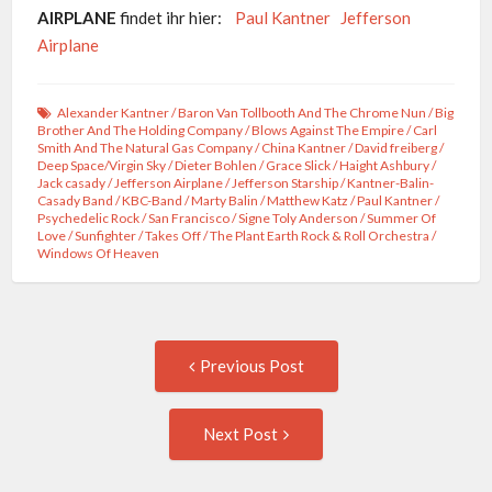
AIRPLANE
findet ihr hier:
Paul Kantner
Jefferson
Airplane
Alexander Kantner
/
Baron Van Tollbooth And The Chrome Nun
/
Big
Brother And The Holding Company
/
Blows Against The Empire
/
Carl
Smith And The Natural Gas Company
/
China Kantner
/
David freiberg
/
Deep Space/Virgin Sky
/
Dieter Bohlen
/
Grace Slick
/
Haight Ashbury
/
Jack casady
/
Jefferson Airplane
/
Jefferson Starship
/
Kantner-Balin-
Casady Band
/
KBC-Band
/
Marty Balin
/
Matthew Katz
/
Paul Kantner
/
Psychedelic Rock
/
San Francisco
/
Signe Toly Anderson
/
Summer Of
Love
/
Sunfighter
/
Takes Off
/
The Plant Earth Rock & Roll Orchestra
/
Windows Of Heaven
Post
Previous
Previous Post
post:
navigation
Next
Next Post
Post: