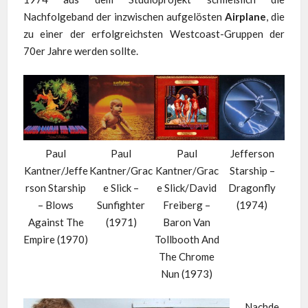
Nachfolgeband der inzwischen aufgelösten
Airplane
, die
zu einer der erfolgreichsten Westcoast-Gruppen der
70er Jahre werden sollte.
Paul
Paul
Paul
Jefferson
Kantner/Jeffe
Kantner/Grac
Kantner/Grac
Starship –
rson Starship
e Slick –
e Slick/David
Dragonfly
– Blows
Sunfighter
Freiberg –
(1974)
Against The
(1971)
Baron Van
Empire (1970)
Tollbooth And
The Chrome
Nun (1973)
Nachde