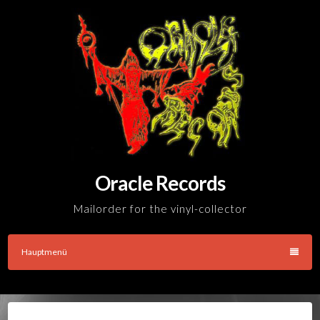
Skip
to
content
Oracle Records
Mailorder for the vinyl-collector
Hauptmenü