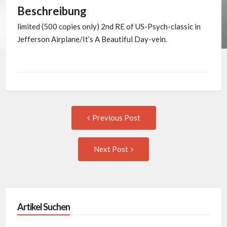
Beschreibung
limited (500 copies only) 2nd RE of US-Psych-classic in
Jefferson Airplane/It’s A Beautiful Day-vein.
Post
Previous
Previous Post
post:
navigation
Next
Next Post
Post:
Artikel Suchen