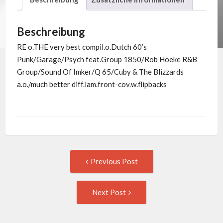
Beschreibung
RE o.THE very best compil.o.Dutch 60’s
Punk/Garage/Psych feat.Group 1850/Rob Hoeke R&B
Group/Sound Of Imker/Q 65/Cuby & The Blizzards
a.o./much better diff.lam.front-cov.w.flipbacks
Post
Previous
Previous Post
post:
navigation
Next
Next Post
Post: