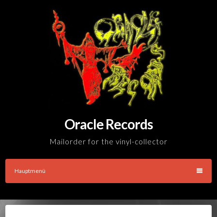
Skip
to
content
Oracle Records
Mailorder for the vinyl-collector
Hauptmenü