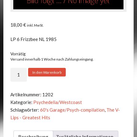
18,00
€
inkl. MwSt.
LP 6 Frizzbee NL 1985
Vorrätig
Versand innerhalb 1 Woche nach Zahlungseingang.
V.A.
In den Warenkorb
-
V-
LIPS-
Artikelnummer:
1202
GREATEST
Kategorie:
Psychedelia/Westcoast
HITS,
Schlagwörter:
60's Garage/Psych-compilation
,
The V-
THE
Lips - Greatest Hits
Menge
Beschreibung
Zusätzliche Informationen