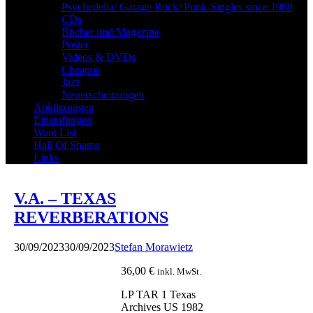
Psychedelia/ Garage Rock/ Punk-Singles since 1980
CDs
Bücher und Magazine
Poster
Videos & DVDs
Cheapos
Jazz
Neuerscheinungen
Abkürzungen
Einstufungen
Want List
Hall Of Shame
Links
V.A. – TEXAS
REVERBERATIONS
30/09/2023
30/09/2023
Stefan Morawietz
36,00
€
inkl. MwSt.
LP TAR 1 Texas
Archives US 1982