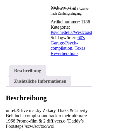
Nicht vorrätig
Versand innerhalb 1 Woche
nach Zahlungseingang.
Artikelnummer:
1186
Kategorie:
Psychedelia/Westcoast
Schlagwörter:
60's
Garage/Psych-
compilation
,
Texas
Reverberations
Beschreibung
Zusätzliche Informationen
Beschreibung
unrel.& live mat.by Zakary Thaks & Liberty
Bell incl.t.compl.soundtrack o.their ultrarare
1966 Promo-film & 2 diff.vers.o.’Daddy’s
Footsteps’/scw/sct/toc/wol