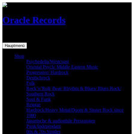
Skip
to
content
Oracle Records
Mailorder for the vinyl-collector
Hauptmenü
Shop
Psychedelia/Westcoast
Oriental Psych/ Middle Eastern Music
Progressive/ Hardrock
Deutschrock
Folk
Rock’n’Roll/ Beat/ Rhythm & Blues/ Blues Rock/
Southern Rock
Soul & Funk
Reggae
Hardrock/Heavy Metal/Doom & Stoner Rock since
1980
Japanische & audiophile Pressungen
Punk/Independant
60s & 70s Singles