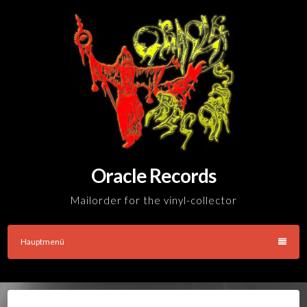
Skip
to
content
Oracle Records
Mailorder for the vinyl-collector
Hauptmenü