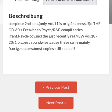
Beschreibung
complete 2nd edit.(only Vol.11 is orig.1st press.!!)o.THE
GB-60’s Freakbeat/Psych/R&B compil.series
i.fant.Psych-cov.incl.the just recently rel.NEW vol.18-
20/1 o.t.best soundwise ‚cause these came mainly
fr.orig.masters/most copies still sealed!!
Post
Previous
Previous Post
post:
navigation
Next
Next Post
Post: