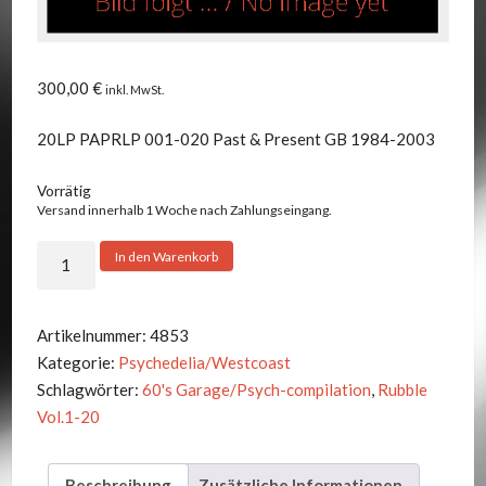
300,00
€
inkl. MwSt.
20LP PAPRLP 001-020 Past & Present GB 1984-2003
Vorrätig
Versand innerhalb 1 Woche nach Zahlungseingang.
V.A.
In den Warenkorb
-
RUBBLE
VOL.1-
Artikelnummer:
4853
20
Kategorie:
Psychedelia/Westcoast
Menge
Schlagwörter:
60's Garage/Psych-compilation
,
Rubble
Vol.1-20
Beschreibung
Zusätzliche Informationen