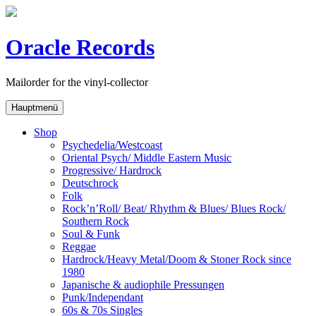
Skip
to
content
Oracle Records
Mailorder for the vinyl-collector
Hauptmenü
Shop
Psychedelia/Westcoast
Oriental Psych/ Middle Eastern Music
Progressive/ Hardrock
Deutschrock
Folk
Rock’n’Roll/ Beat/ Rhythm & Blues/ Blues Rock/
Southern Rock
Soul & Funk
Reggae
Hardrock/Heavy Metal/Doom & Stoner Rock since
1980
Japanische & audiophile Pressungen
Punk/Independant
60s & 70s Singles