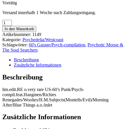
Vorrätig
Versand innerhalb 1 Woche nach Zahlungseingang.
V.A.
-
In den Warenkorb
PSYCHOTIC
Artikelnummer:
1149
MOOSE
Kategorie:
Psychedelia/Westcoast
&
Schlagwörter:
60's Garage/Psych-compilation
,
Psychotic Moose &
THE
The Soul Searchers
SOUL
SEARCHERS
Beschreibung
Menge
Zusätzliche Informationen
Beschreibung
lim.edit.RE o.very rare US-60’s Punk/Psych-
compil.feat.Hangmen/Richies
Renegades/Woolies/H.M.Subjects(Montells/Evil)/Morning
After/Blue Things a.o./inlet
Zusätzliche Informationen