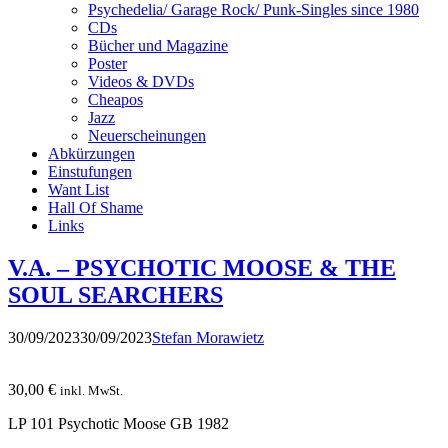
Psychedelia/ Garage Rock/ Punk-Singles since 1980
CDs
Bücher und Magazine
Poster
Videos & DVDs
Cheapos
Jazz
Neuerscheinungen
Abkürzungen
Einstufungen
Want List
Hall Of Shame
Links
V.A. – PSYCHOTIC MOOSE & THE
SOUL SEARCHERS
30/09/2023
30/09/2023
Stefan Morawietz
30,00
€
inkl. MwSt.
LP 101 Psychotic Moose GB 1982