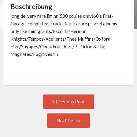
Beschreibung
long del.very rare lim.nr.(500 copies only)60’s Frat-
Garage-compil.feat.tracks fr.ultrarare priv.rel.albums
only like Immigrants/Escorts/Hermon
Knights/Tempos/Xcellents/Thee Muffins/Oxford
Five/Savages/Ones/Foul dogs/P.J.Orion & The
Magnates/Fugitives/In
Post
Previous
Previous Post
post:
navigation
Next
Next Post
Post: