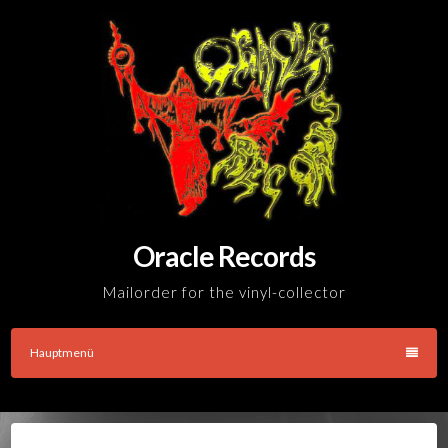
Skip
to
content
Oracle Records
Mailorder for the vinyl-collector
Hauptmenü