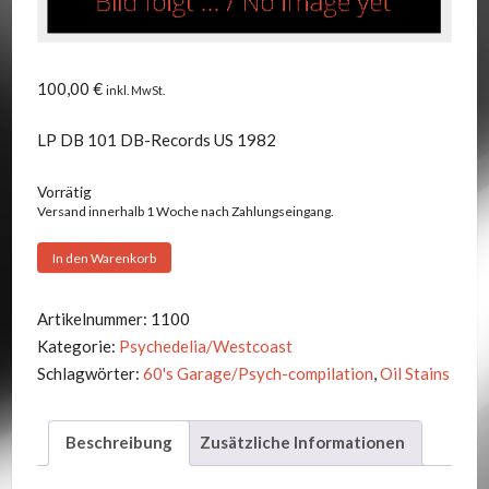
100,00
€
inkl. MwSt.
LP DB 101 DB-Records US 1982
Vorrätig
Versand innerhalb 1 Woche nach Zahlungseingang.
V.A.
In den Warenkorb
-
OIL
Artikelnummer:
1100
STAINS
Kategorie:
Psychedelia/Westcoast
Menge
Schlagwörter:
60's Garage/Psych-compilation
,
Oil Stains
Beschreibung
Zusätzliche Informationen