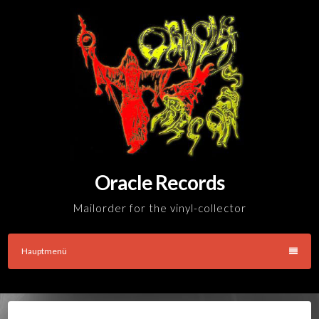
Skip
to
content
Oracle Records
Mailorder for the vinyl-collector
Hauptmenü