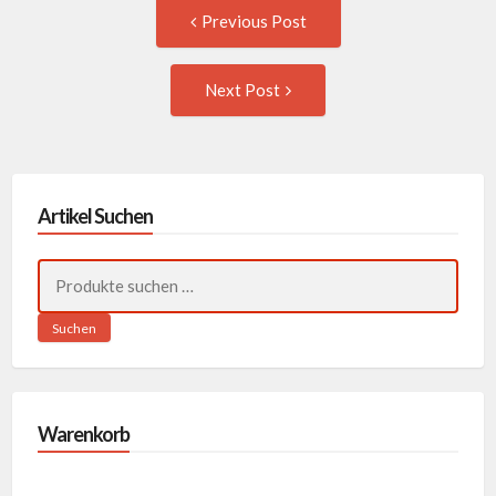
Post
Previous
Previous Post
post:
navigation
Next
Next Post
Post:
Artikel Suchen
Suchen
nach:
Suchen
Warenkorb