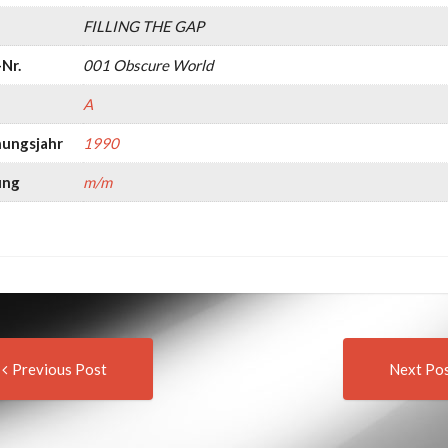
FILLING THE GAP
Nr.
001 Obscure World
A
nungsjahr
1990
ung
m/m
Previous
t
Previous Post
Next Po
post:
igation