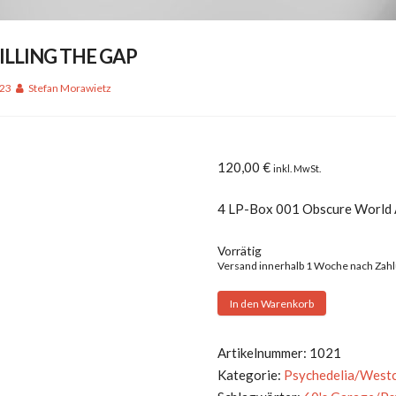
 FILLING THE GAP
023
Stefan Morawietz
120,00
€
inkl. MwSt.
4 LP-Box 001 Obscure World
Vorrätig
Versand innerhalb 1 Woche nach Zah
V.A.
In den Warenkorb
-
FILLING
Artikelnummer:
1021
THE
Kategorie:
Psychedelia/West
GAP