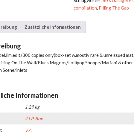
Schlagwörter:
60's Garage/Ps
Menge
compilation
,
Filling The Gap
reibung
Zusätzliche Informationen
reibung
del.lim.edit.(300 copies only)box-set w.mostly rare & unreissued mat
riting On The Wall/Blues Magoos/Lollipop Shoppe/Mariani & other b
h Scene/inlets
liche Informationen
t
1,29 kg
4 LP-Box
t
V.A.