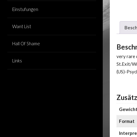
Einstufungen
Want List
Besch
Hall Of Shame
Besch
very rare 
Links
St.Exit/W
(US)-Psyc
Zusätz
Gewich
Format
Interpre