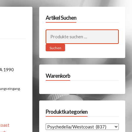
Artikel Suchen
Suchen
nach:
Suchen
 A 1990
Warenkorb
lungseingang.
Produktkategorien
coast