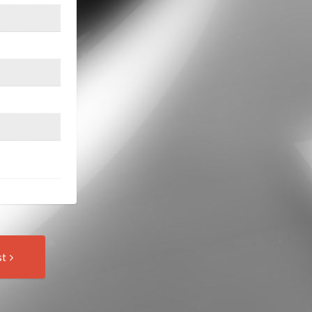
Next
st
Post: