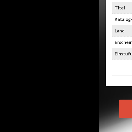
Titel
Katalog-
Land
Erschei
Einstuf
Pos
nav