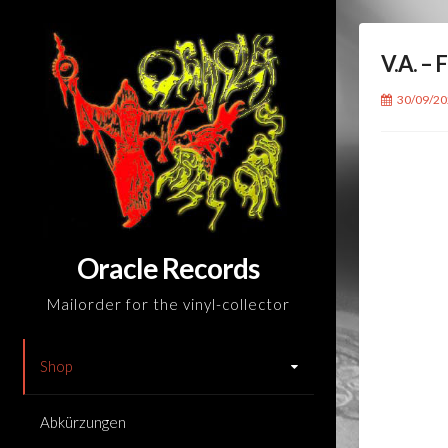
Skip
to
V.A. –
content
30/09/2
Oracle Records
Mailorder for the vinyl-collector
Shop
Abkürzungen