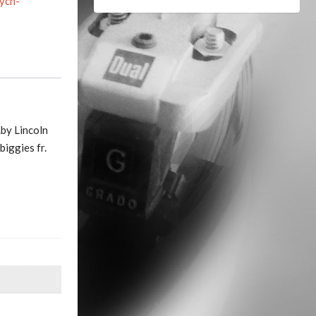
ych-
.by Lincoln
iggies fr.