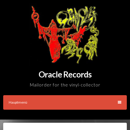
Skip
to
content
Oracle Records
Mailorder for the vinyl-collector
Hauptmenü