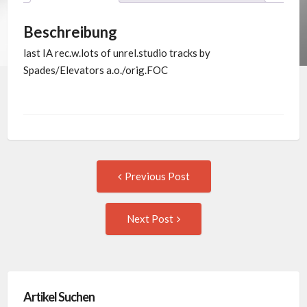
Beschreibung
last IA rec.w.lots of unrel.studio tracks by
Spades/Elevators a.o./orig.FOC
Post
Previous
Previous Post
post:
navigation
Next
Next Post
Post:
Artikel Suchen