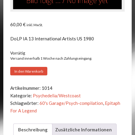
60,00
€
inkl. MwSt.
DoLP IA 13 International Artists US 1980
Vorrätig
Versand innerhalb 1 Woche nach Zahlungseingang.
V.A.
In den Warenkorb
-
EPITAPH
Artikelnummer:
1014
FOR
Kategorie:
Psychedelia/Westcoast
A
Schlagwörter:
60's Garage/Psych-compilation
,
Epitaph
LEGEND
For A Legend
Menge
Beschreibung
Zusätzliche Informationen