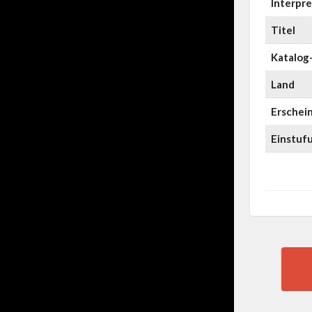
Interpre
Titel
Katalog-
Land
Erschei
Einstuf
Pos
nav