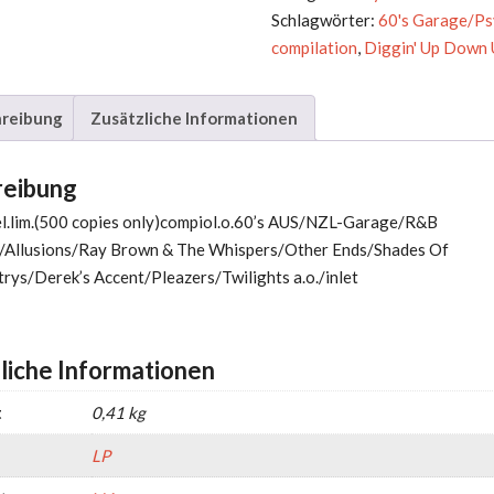
UNDER
Schlagwörter:
60's Garage/Ps
Menge
compilation
,
Diggin' Up Down
reibung
Zusätzliche Informationen
reibung
el.lim.(500 copies only)compiol.o.60’s AUS/NZL-Garage/R&B
s/Allusions/Ray Brown & The Whispers/Other Ends/Shades Of
rys/Derek’s Accent/Pleazers/Twilights a.o./inlet
liche Informationen
t
0,41 kg
LP