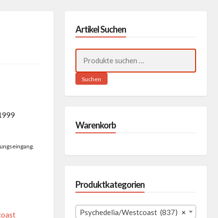
Artikel Suchen
Suchen
nach:
Suchen
 1999
Warenkorb
lungseingang.
Produktkategorien
Psychedelia/Westcoast (837)
×
coast