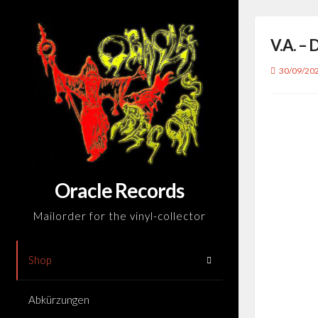
Skip
to
V.A. –
content
30/09/20
Oracle Records
Mailorder for the vinyl-collector
Shop
Abkürzungen