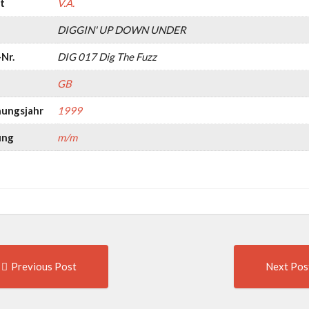
t
V.A.
DIGGIN' UP DOWN UNDER
Nr.
DIG 017 Dig The Fuzz
GB
nungsjahr
1999
ung
m/m
Previous
t
Previous Post
Next Pos
post:
igation