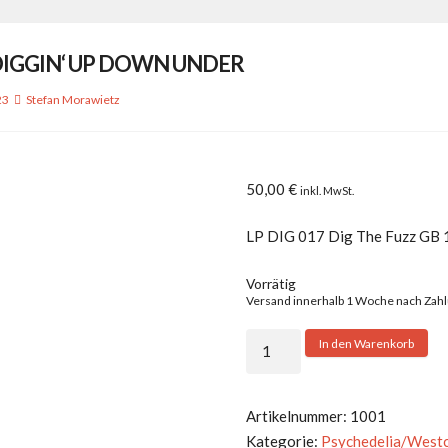
 DIGGIN‘ UP DOWN UNDER
23
Stefan Morawietz
50,00
€
inkl. MwSt.
LP DIG 017 Dig The Fuzz GB
Vorrätig
Versand innerhalb 1 Woche nach Zah
V.A.
In den Warenkorb
-
DIGGIN'
UP
Artikelnummer:
1001
DOWN
Kategorie:
Psychedelia/West