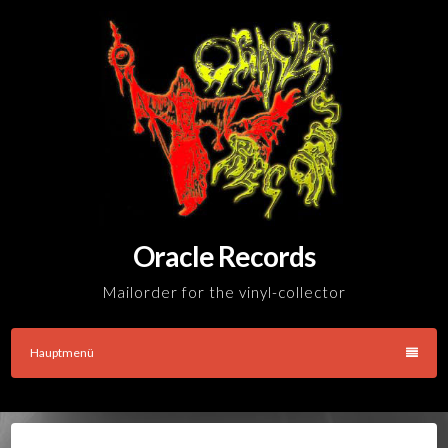
Skip
to
content
Oracle Records
Mailorder for the vinyl-collector
Hauptmenü