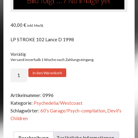
40,00
€
inkl. MwSt.
LP STROKE 102 Lance D 1998
Vorrätig
Versand innerhalb 1 Woche nach Zahlungseingang.
V.A.
In den Warenkorb
-
DEVIL'S
CHILDREN
Artikelnummer:
0996
Menge
Kategorie:
Psychedelia/Westcoast
Schlagwörter:
60's Garage/Psych-compilation
,
Devil's
Children
Beschreibung
Zusätzliche Informationen