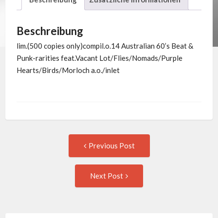
Beschreibung
lim.(500 copies only)compil.o.14 Australian 60’s Beat &
Punk-rarities feat.Vacant Lot/Flies/Nomads/Purple
Hearts/Birds/Morloch a.o./inlet
Post
Previous
Previous Post
post:
navigation
Next
Next Post
Post: