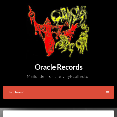
Skip
to
content
Oracle Records
Mailorder for the vinyl-collector
Hauptmenü