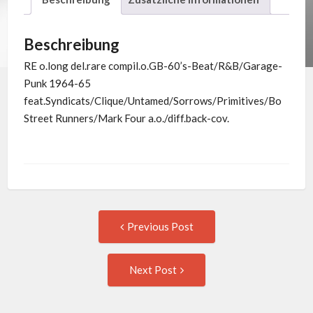
Beschreibung
RE o.long del.rare compil.o.GB-60’s-Beat/R&B/Garage-
Punk 1964-65
feat.Syndicats/Clique/Untamed/Sorrows/Primitives/Bo
Street Runners/Mark Four a.o./diff.back-cov.
Post
Previous
Previous Post
post:
navigation
Next
Next Post
Post: