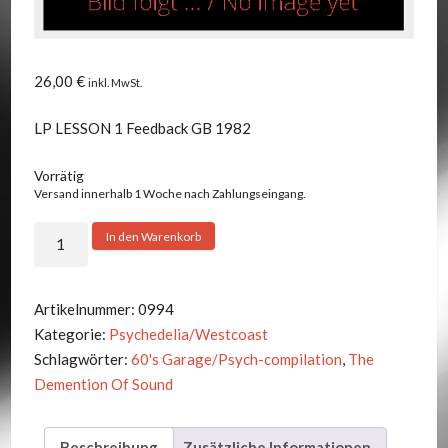
26,00
€
inkl. MwSt.
LP LESSON 1 Feedback GB 1982
Vorrätig
Versand innerhalb 1 Woche nach Zahlungseingang.
V.A.
In den Warenkorb
-
DEMENTION
OF
Artikelnummer:
0994
SOUND,
Kategorie:
Psychedelia/Westcoast
THE
Schlagwörter:
60's Garage/Psych-compilation
,
The
Menge
Demention Of Sound
Beschreibung
Zusätzliche Informationen