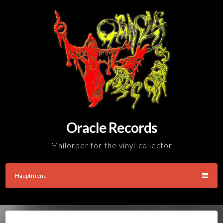
Skip
to
content
Oracle Records
Mailorder for the vinyl-collector
Hauptmenü