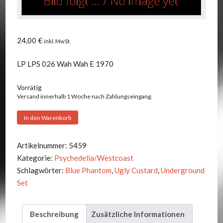
24,00
€
inkl. MwSt.
LP LPS 026 Wah Wah E 1970
Vorrätig
Versand innerhalb 1 Woche nach Zahlungseingang.
Ugly
In den Warenkorb
Custard
-
Artikelnummer:
5459
Same
Kategorie:
Psychedelia/Westcoast
Menge
Schlagwörter:
Blue Phantom
,
Ugly Custard
,
Underground
Set
Beschreibung
Zusätzliche Informationen