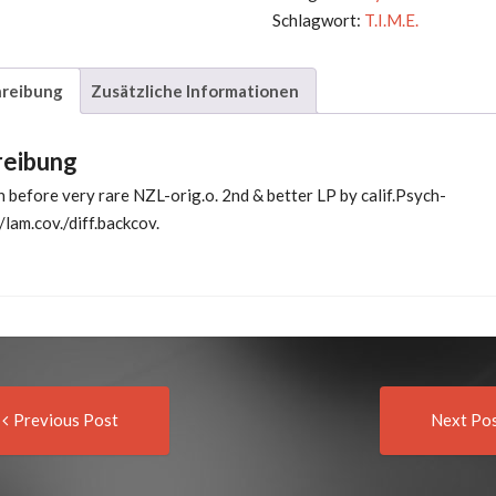
Schlagwort:
T.I.M.E.
reibung
Zusätzliche Informationen
reibung
 before very rare NZL-orig.o. 2nd & better LP by calif.Psych-
lam.cov./diff.backcov.
Previous
t
Previous Post
Next Po
post:
igation