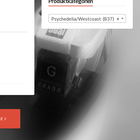
Produktkategorien
Psychedelia/Westcoast (837)
×
Next
st
Post: