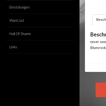
Einstufungen
Besch
Want List
Besch
Hall Of Shame
never seen
Links
Bluesrock/
Pos
nav