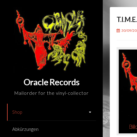
Skip
to
T.I.M.E
content
30/09/2
Oracle Records
Mailorder for the vinyl-collector
Shop
Abkürzungen