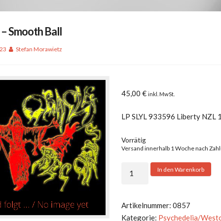
. – Smooth Ball
023
Stefan Morawietz
45,00
€
inkl. MwSt.
LP SLYL 933596 Liberty NZL 
Vorrätig
Versand innerhalb 1 Woche nach Zah
T.I.M.E.
In den Warenkorb
-
Smooth
Ball
Artikelnummer:
0857
Menge
Kategorie:
Psychedelia/West