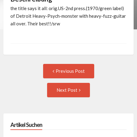
the title says it all: orig.US-2nd press.(1970/green label)
of Detroit Heavy-Psych-monster with heavy-fuzz-guitar
all over. Their best!!/srw
Post
Previous
Previous Post
post:
navigation
Next
Next Post
Post:
Artikel Suchen