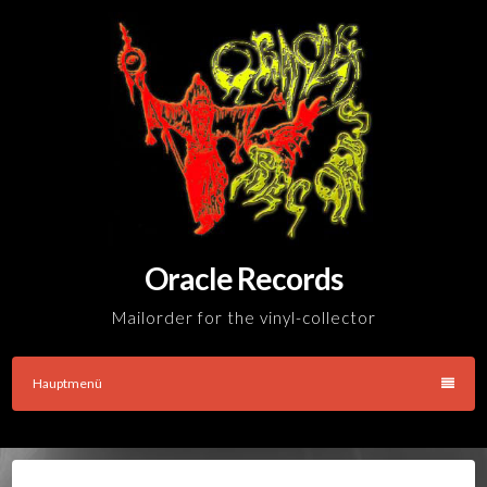
Skip
to
content
Oracle Records
Mailorder for the vinyl-collector
Hauptmenü