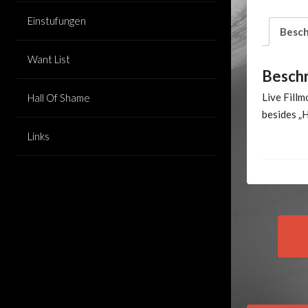
Einstufungen
Besch
Want List
Besch
Live Fill
Hall Of Shame
besides „
Links
Pos
nav