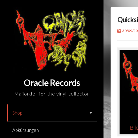
Skip
to
Quicks
content
30/09/2
Oracle Records
Mailorder for the vinyl-collector
Shop
Abkürzungen