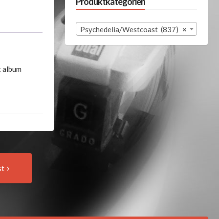
Produktkategorien
Psychedelia/Westcoast (837)
×
t album
Next
st
Post: