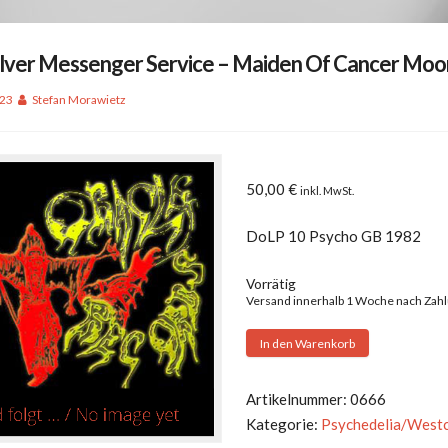
ilver Messenger Service – Maiden Of Cancer Moo
023
Stefan Morawietz
50,00
€
inkl. MwSt.
DoLP 10 Psycho GB 1982
Vorrätig
Versand innerhalb 1 Woche nach Zah
Quicksilver
In den Warenkorb
Messenger
Service
Artikelnummer:
0666
-
Kategorie:
Psychedelia/West
Maiden