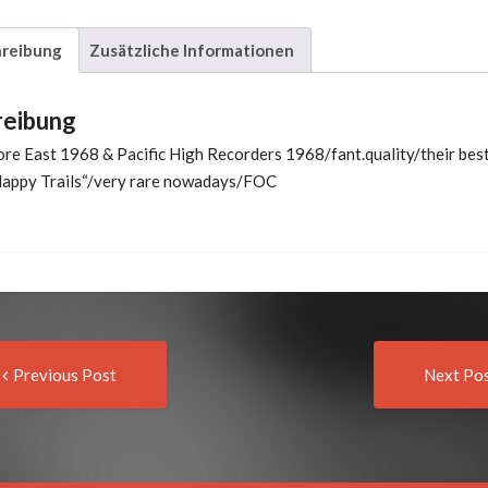
Of
Cancer
reibung
Zusätzliche Informationen
Moon
Menge
reibung
more East 1968 & Pacific High Recorders 1968/fant.quality/their bes
Happy Trails“/very rare nowadays/FOC
Previous
t
Previous Post
Next Po
post:
igation