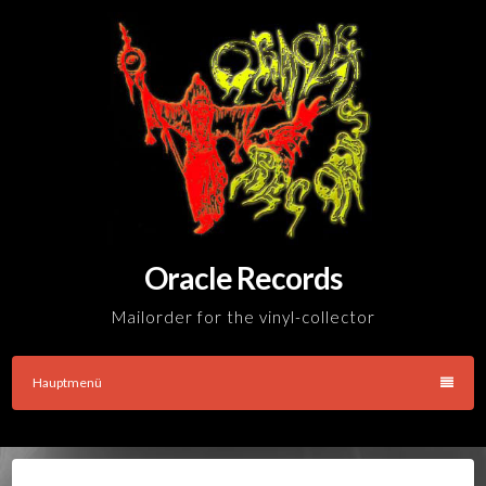
Skip
to
content
Oracle Records
Mailorder for the vinyl-collector
Hauptmenü