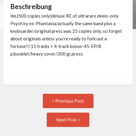
Beschreibung
lim.(500 copies only)deluxe RE of ultrarare demo-only
Psych by ex-Phantasia/actually the same band plus a
keyboarder/original press.was 25 copies only, so forget
about originals unless you’re ready to fork out a
fortune!!/15 tracks + 4-track bonus-45-EP/8
p.booklet/heavy cover/200 gr.press.
Post
Previous
Previous Post
post:
navigation
Next
Next Post
Post: