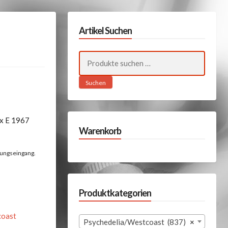
Artikel Suchen
Suchen
nach:
Suchen
ix E 1967
Warenkorb
lungseingang.
Produktkategorien
coast
Psychedelia/Westcoast (837)
×