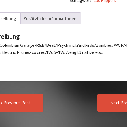
Schlagwort:
Los Flippers
Go
Go
reibung
Zusätzliche Informationen
Menge
reibung
e Columbian Garage-R&B/Beat/Psych incl.Yardbirds/Zombies/WCPA
Electric Prunes-cov.rec.1965-1967/engl.& native voc.
Previous
t
Previous Post
Next Po
post:
igation