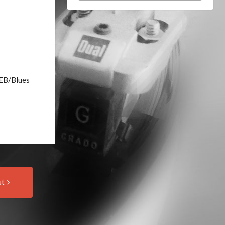
EB/Blues
Next
st
Post: