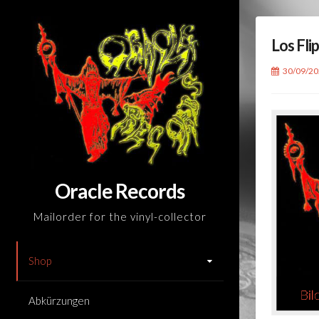
Skip
to
Los Fli
content
30/09/2
Oracle Records
Mailorder for the vinyl-collector
Shop
Abkürzungen