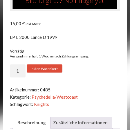
15,00
€
inkl. MwSt.
LP L 2000 Lance D 1999
Vorrätig
Versand innerhalb 1 Woche nach Zahlungseingang.
Knights
In den Warenkorb
-
I
Don't
Artikelnummer:
0485
Need
Kategorie:
Psychedelia/Westcoast
You
Schlagwort:
Knights
Menge
Beschreibung
Zusätzliche Informationen