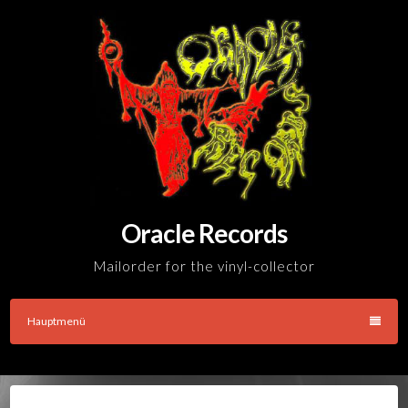
Skip
to
content
Oracle Records
Mailorder for the vinyl-collector
Hauptmenü