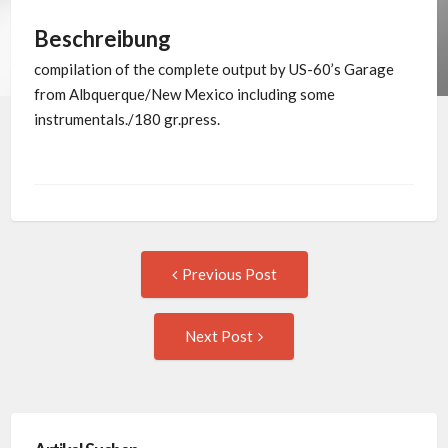
Beschreibung
compilation of the complete output by US-60’s Garage
from Albquerque/New Mexico including some
instrumentals./180 gr.press.
Post
Previous
Previous Post
post:
navigation
Next
Next Post
Post: