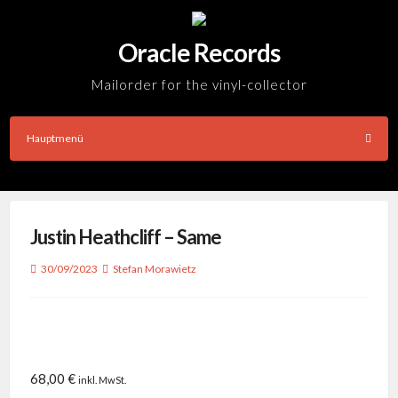
Skip
to
Oracle Records
content
Mailorder for the vinyl-collector
Hauptmenü
Justin Heathcliff – Same
30/09/2023
Stefan Morawietz
68,00
€
inkl. MwSt.