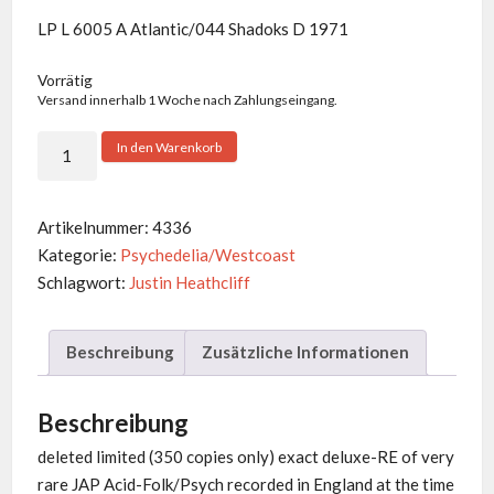
LP L 6005 A Atlantic/044 Shadoks D 1971
Vorrätig
Versand innerhalb 1 Woche nach Zahlungseingang.
Justin
In den Warenkorb
Heathcliff
-
Same
Artikelnummer:
4336
Menge
Kategorie:
Psychedelia/Westcoast
Schlagwort:
Justin Heathcliff
Beschreibung
Zusätzliche Informationen
Beschreibung
deleted limited (350 copies only) exact deluxe-RE of very
rare JAP Acid-Folk/Psych recorded in England at the time